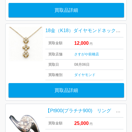
買取品詳細
18金（K18）ダイヤモンドネックレス 高価買取｜前橋市江田町
12,000
買取金額
円
買取店舗
さすがや前橋店
買取日
08月06日
買取種別
ダイヤモンド
買取品詳細
【Pt900(プラチナ900) リング ダイヤ/貴金属・宝石・指輪・アクセサリー・メンズ・レディース】
25,000
買取金額
円