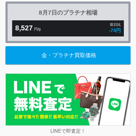
8月7日の
プラチナ相場
前日比
8,527
円/g
-74円
金・プラチナ買取価格
LINEで即査定！