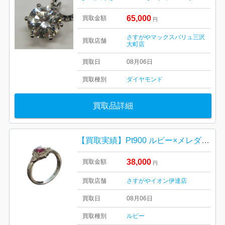
65,000
買取金額
円
さすがやマックスバリュ三沢
買取店舗
大町店
買取日
08月06日
買取種別
ダイヤモンド
買取品詳細
【買取実績】Pt900 ルビー×メレダイヤリングを高価買取しました｜イオン伊達店
38,000
買取金額
円
買取店舗
さすがやイオン伊達店
買取日
08月06日
買取種別
ルビー