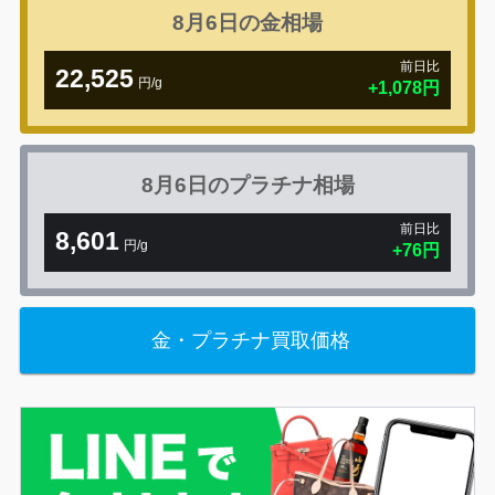
8月6日の
金相場
前日比
22,525
円/g
+1,078円
8月6日の
プラチナ相場
前日比
8,601
円/g
+76円
金・プラチナ買取価格