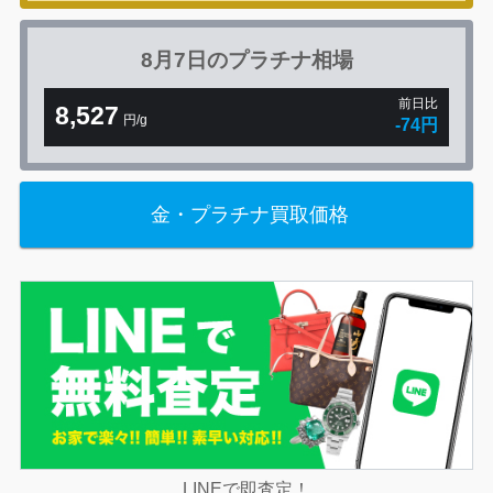
8月7日の
プラチナ相場
前日比
8,527
円/g
-74円
金・プラチナ買取価格
LINEで即査定！