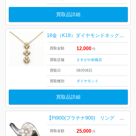
買取品詳細
18金（K18）ダイヤモンドネックレス 高価買取｜前橋市江田町
12,000
買取金額
円
買取店舗
さすがや前橋店
買取日
08月06日
買取種別
ダイヤモンド
買取品詳細
【Pt900(プラチナ900) リング ダイヤ/貴金属・宝石・指輪・アクセサリー・メンズ・レディース】
25,000
買取金額
円