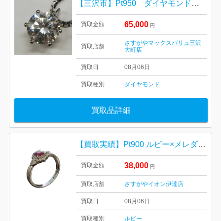
【三沢市】Pt950 ダイヤモンドネックレス をお買取り致しました！
65,000
買取金額
円
さすがやマックスバリュ三沢
買取店舗
大町店
買取日
08月06日
買取種別
ダイヤモンド
買取品詳細
【買取実績】Pt900 ルビー×メレダイヤリングを高価買取しました｜イオン伊達店
38,000
買取金額
円
買取店舗
さすがやイオン伊達店
買取日
08月06日
買取種別
ルビー