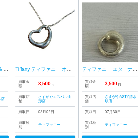
ティファニー（Tiffany & Co.） エルサ・ペレッティ メッシュ リング
Tiffany ティファニー オープンハート ネックレス シルバー
ティファニー エターナル サークル
買取金
買取金
3,500
3,500
円
円
額
額
買取店
さすがやエスパル山
買取店
さすがやASTY清水
鼻店
舗
形店
舗
駅店
買取日
08月02日
買取日
07月30日
買取種
買取種
ティファニー
ティファニー
別
別