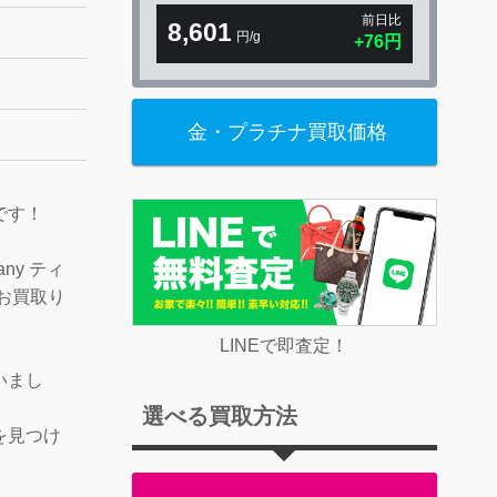
前日比
8,601
円/g
+76円
金・プラチナ買取価格
です！
ny ティ
お買取り
LINEで即査定！
いまし
選べる買取方法
を見つけ