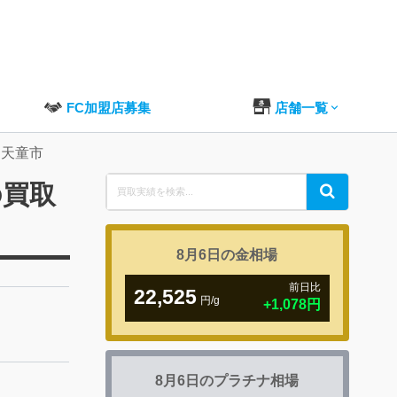
FC加盟店募集
店舗一覧
 天童市
Search
の買取
Search
for:
8月6日の
金相場
前日比
22,525
円/g
+1,078円
8月6日の
プラチナ相場