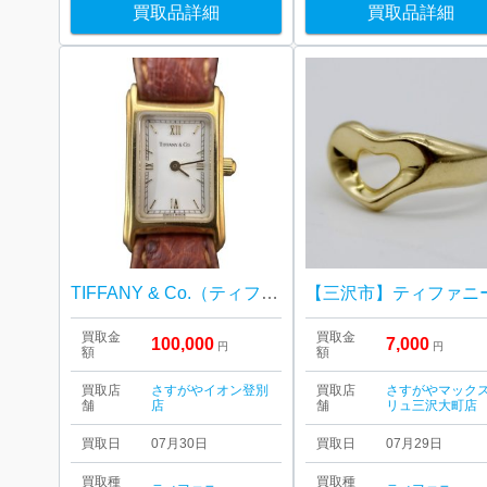
買取品詳細
買取品詳細
TIFFANY & Co.（ティファニー）時計 K18 18金 レクタンギュラー
買取金
買取金
100,000
7,000
円
円
額
額
買取店
さすがやイオン登別
買取店
さすがやマック
舗
店
舗
リュ三沢大町店
買取日
07月30日
買取日
07月29日
買取種
買取種