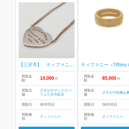
【三沢市】 ティファニー リターントゥハート ネックレス をお買取り致しました！
買取金
買取金
10,000
85,000
円
円
額
額
買取店
さすがやマックスバ
買取店
さすがや札幌山
舗
リュ三沢大町店
舗
買取日
08月05日
買取日
08月05日
買取種
買取種
ティファニー
ティファニー
別
別