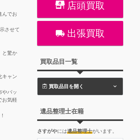
店頭買取
進んでお
提示させて
出張買取
」と驚か
買取品目一覧
化キャン
買取品目を開く
布やバッ
でお気軽
遺品整理士在籍
す！
さすがや
には
遺品整理士
がいます。