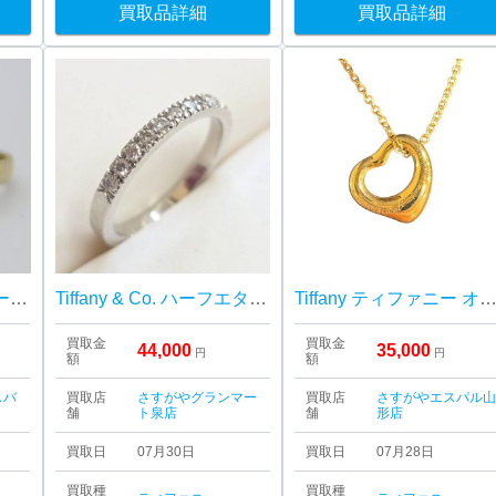
買取品詳細
買取品詳細
【三沢市】ティファニー オープンハートリング をお買取り致しました！
Tiffany & Co. ハーフエタニティリング
Tiffany ティファニー オープンハートネック
買取金
買取金
44,000
35,000
円
円
額
額
スバ
買取店
さすがやグランマー
買取店
さすがやエスパル
舗
ト泉店
舗
形店
買取日
07月30日
買取日
07月28日
買取種
買取種