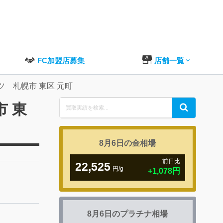
FC加盟店募集
店舗一覧
ーツ 札幌市 東区 元町
Search
市 東
Search
for:
8月6日の
金相場
前日比
22,525
円/g
+1,078円
8月6日の
プラチナ相場