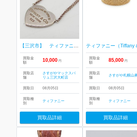
【三沢市】 ティファニー リターントゥハート ネックレス をお買取り致しました！
買取金
買取金
10,000
85,000
円
円
額
額
買取店
さすがやマックスバ
買取店
さすがや札幌山
舗
リュ三沢大町店
舗
買取日
08月05日
買取日
08月05日
買取種
買取種
ティファニー
ティファニー
別
別
買取品詳細
買取品詳細