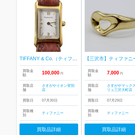
TIFFANY & Co.（ティファニー）時計 K18 18金 レクタンギュラー
買取金
買取金
100,000
7,000
円
円
額
額
買取店
さすがやイオン登別
買取店
さすがやマック
舗
店
舗
リュ三沢大町店
買取日
07月30日
買取日
07月29日
買取種
買取種
ティファニー
ティファニー
別
別
買取品詳細
買取品詳細