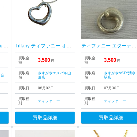
ティファニー（Tiffany & Co.） エルサ・ペレッティ メッシュ リング
Tiffany ティファニー オープンハート ネックレス シルバー
ティファニー エターナル サークル
買取金
買取金
3,500
3,500
円
円
額
額
買取店
さすがやエスパル山
買取店
さすがやASTY清水
鼻店
舗
形店
舗
駅店
買取日
08月02日
買取日
07月30日
買取種
買取種
ティファニー
ティファニー
別
別
買取品詳細
買取品詳細