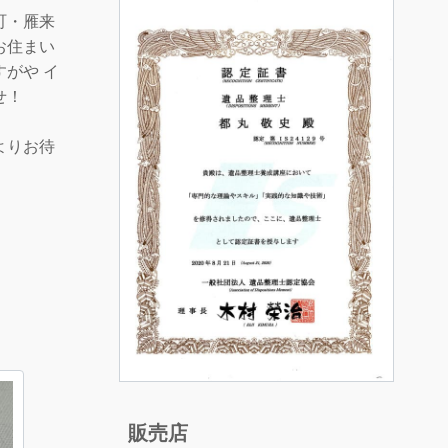
町・雁来
お住まい
がや イ
せ！
よりお待
販売店