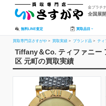
金プラチ
全国展
無料LINE査定
買取品目
買取専門店さすがや
買取実績
ブランド品
ティ
Tiffany＆Co. ティファ
区 元町の買取実績