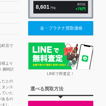
前日比
8,601
円/g
+76円
金・プラチナ買取価格
元町店で
客様より
ラス 腕時計
LINEで即査定！
。
したとの
くタンス
選べる買取方法
していた
があるの
いまし