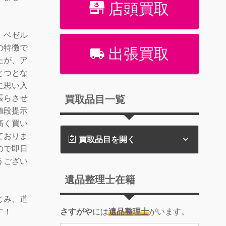
店頭買取
、ベゼル
の特徴で
出張買取
たが、ア
とつとな
に思い入
買取品目一覧
張らさせ
値段提示
高く買い
ておりま
買取品目を開く
ので即日
うござい
遺品整理士在籍
じみ、道
さすがや
には
遺品整理士
がいます。
す！