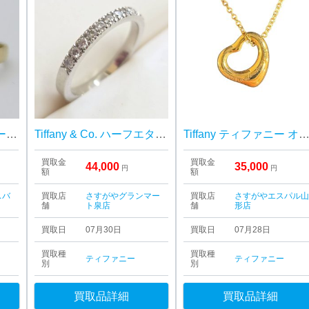
【三沢市】ティファニー オープンハートリング をお買取り致しました！
Tiffany & Co. ハーフエタニティリング
Tiffany ティファニー オープンハートネック
買取金
買取金
44,000
35,000
円
円
額
額
スバ
買取店
さすがやグランマー
買取店
さすがやエスパル
舗
ト泉店
舗
形店
買取日
07月30日
買取日
07月28日
買取種
買取種
ティファニー
ティファニー
別
別
買取品詳細
買取品詳細