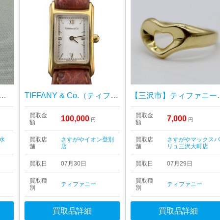
ファニー エターナル サークル
TIFFANY & Co.（ティファニー）時計 K18 18金 レクタンギュラー
【三沢市】ティファニー 
買取金
買取金
100,000
7,000
円
円
額
額
水
買取店
さすがやイオン登別
買取店
さすがやマックス
舗
店
舗
リュ三沢大町店
買取日
07月30日
買取日
07月29日
買取種
買取種
ティファニー
ティファニー
別
別
買取品詳細
買取品詳細