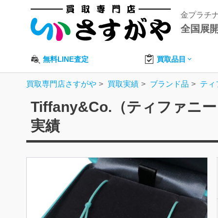
金プラチ
全国展
無料LINE査定
買取品目
買取専門店さすがや
買取実績
ブランド品
ティ
Tiffany&Co.（ティフ
実績