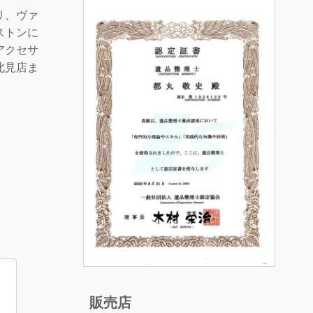
リ、ヴァ
ストンに
アクセサ
北見店ま
！
販売店