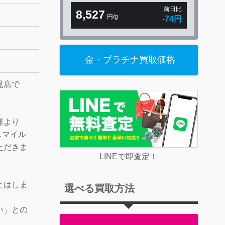
前日比
8,527
円/g
-74円
金・プラチナ買取価格
見店で
様より
 Tスマイル
ただきま
LINEで即査定！
とはしま
選べる買取方法
。
い」との