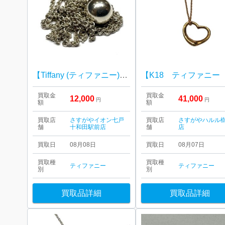
【Tiffany (ティファニー)】ハードウェア・ボールネックレス / 10579333
買取金
買取金
12,000
41,000
円
円
額
額
買取店
さすがやイオン七戸
買取店
さすがやハルル
舗
十和田駅前店
舗
店
買取日
08月08日
買取日
08月07日
買取種
買取種
ティファニー
ティファニー
別
別
買取品詳細
買取品詳細