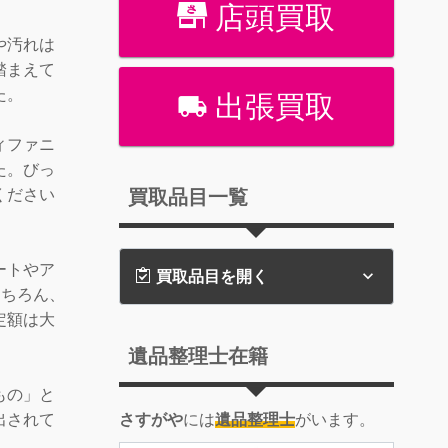
店頭買取
や汚れは
踏まえて
た。
出張買取
ィファニ
た。びっ
買取品目一覧
ください
ートやア
買取品目を開く
もちろん、
定額は大
遺品整理士在籍
もの」と
さすがや
には
遺品整理士
がいます。
出されて