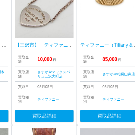
【K18 ティファニー オープンハート】ハルル樹木店
【三沢市】 ティファニー リターントゥハート ネックレス をお買取り致しました！
ティファニー（Ti
買取金
買取金
10,000
85,000
円
円
額
額
樹木
買取店
さすがやマックスバ
買取店
さすがや札幌山鼻
舗
リュ三沢大町店
舗
買取日
08月05日
買取日
08月05日
買取種
買取種
ティファニー
ティファニー
別
別
買取品詳細
買取品詳細