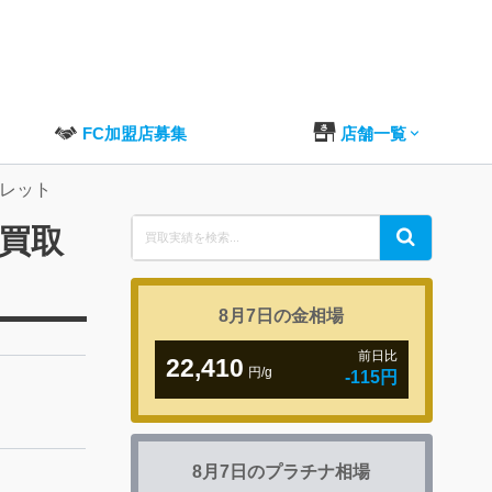
FC加盟店募集
店舗一覧
スレット
Search
の買取
Search
for:
8月7日の
金相場
前日比
22,410
円/g
-115円
8月7日の
プラチナ相場