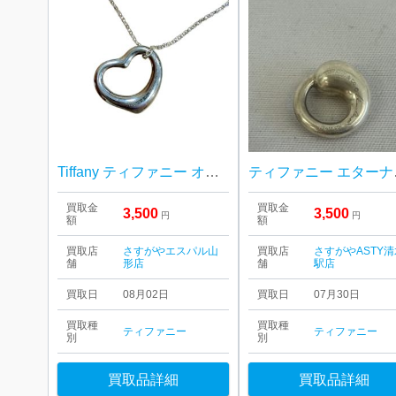
Tiffany ティファニー オープンハート ネックレス シルバー
ティ
買取金
買取金
3,500
3,500
円
円
額
額
買取店
さすがやエスパル山
買取店
さすがやASTY清
舗
形店
舗
駅店
買取日
08月02日
買取日
07月30日
買取種
買取種
ティファニー
ティファニー
別
別
買取品詳細
買取品詳細