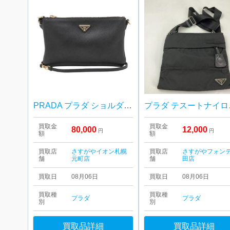
PRADA プラダ ショルダーバッグ レザー1BC238 札幌市 東区 元町
プラダ
買取金
買取金
80,000
12,000
円
円
額
額
買取店
さすがやイオン札幌
買取店
さすがやフォン
舗
元町店
舗
田店
買取日
08月06日
買取日
08月06日
買取種
買取種
プラダ
プラダ
別
別
買取品詳細
買取品詳細