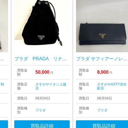
 テスートナイロン ショルダーバッグ
プラダ PRADA リナイロン バッグ
プラダ サフィアーノレザー フラップ長財布
買取金
買取金
50,000
8,000
円
円
額
額
テ秋
買取店
さすがやイオン上越
買取店
さすがやASTY清水
舗
店
舗
駅店
買取日
08月04日
買取日
08月04日
買取種
買取種
プラダ
プラダ
別
別
買取品詳細
買取品詳細