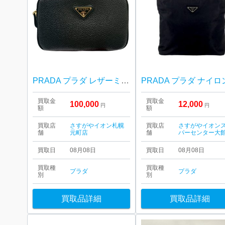
PRADA プラダ レザーミニバッグ 札幌市 東区 元町
買取金
買取金
100,000
12,000
円
円
額
額
買取店
さすがやイオン札幌
買取店
さすがやイオン
舗
元町店
舗
パーセンター大
買取日
08月08日
買取日
08月08日
買取種
買取種
プラダ
プラダ
別
別
買取品詳細
買取品詳細