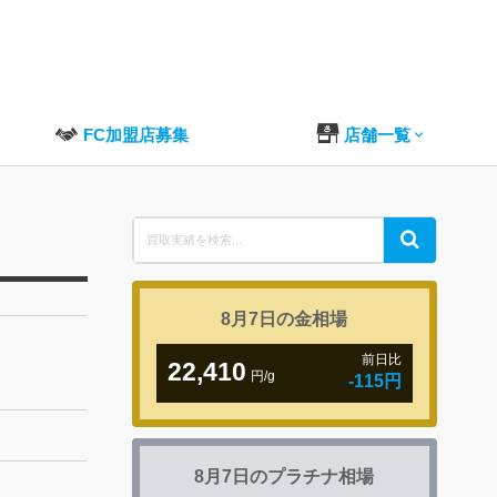
FC加盟店募集
店舗一覧
Search
Search
for:
8月7日の
金相場
前日比
22,410
円/g
-115円
8月7日の
プラチナ相場