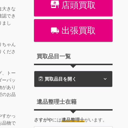
店頭買取
は大きな
確認でき
りまし
出張買取
りちゃん
りくださ
買取品目一覧
グ、トー
買取品目を開く
ダーバッ
物があり
型のお品
遺品整理士在籍
やすかっ
さすがや
には
遺品整理士
がいます。
お品物で