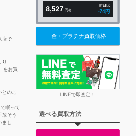
前日比
8,527
円/g
-74円
金・プラチナ買取価格
見店で
より
ス】をお買
いとのこ
LINEで即査定！
いで眠って
選べる買取方法
手放そう
いまし