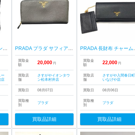
PRADA プラダ ナイロンバッグ
PRADA プラダ サフィアーノレザー ラウンドジップ長財布
PRADA 長財布
買取金
買取金
20,000
22,000
円
円
額
額
スー
買取店
さすがやイオンタウ
買取店
さすがや入間春日
館店
舗
ン松本村井店
舗
いなげや店
買取日
08月07日
買取日
08月06日
買取種
買取種
プラダ
プラダ
別
別
買取品詳細
買取品詳細