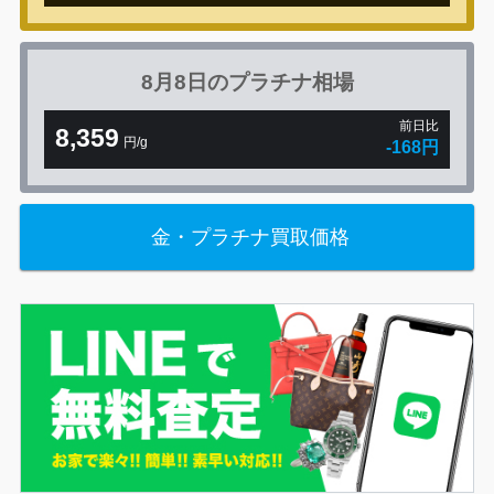
8月8日の
プラチナ相場
前日比
8,359
円/g
-168円
金・プラチナ買取価格