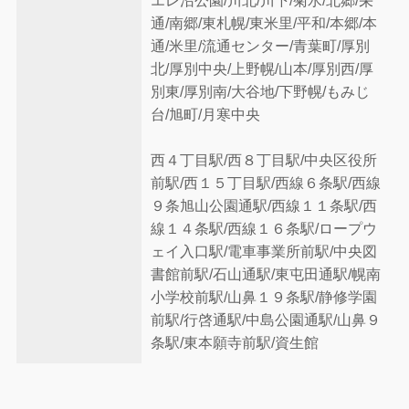
エレ沼公園/川北/川下/菊水/北郷/栄
通/南郷/東札幌/東米里/平和/本郷/本
通/米里/流通センター/青葉町/厚別
北/厚別中央/上野幌/山本/厚別西/厚
別東/厚別南/大谷地/下野幌/もみじ
台/旭町/月寒中央
西４丁目駅/西８丁目駅/中央区役所
前駅/西１５丁目駅/西線６条駅/西線
９条旭山公園通駅/西線１１条駅/西
線１４条駅/西線１６条駅/ロープウ
ェイ入口駅/電車事業所前駅/中央図
書館前駅/石山通駅/東屯田通駅/幌南
小学校前駅/山鼻１９条駅/静修学園
前駅/行啓通駅/中島公園通駅/山鼻９
条駅/東本願寺前駅/資生館