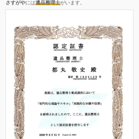
さすがや
には
遺品整理士
がいます。