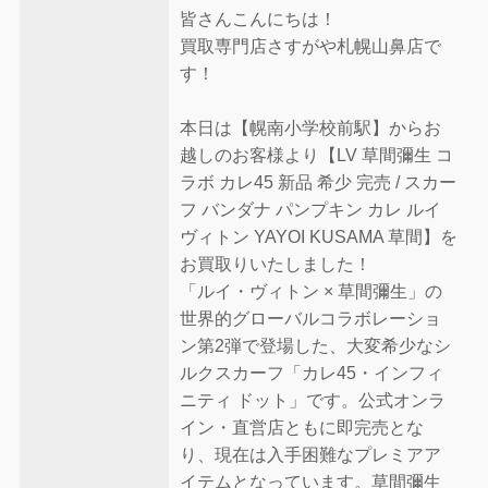
皆さんこんにちは！
買取専門店さすがや札幌山鼻店で
す！
本日は【幌南小学校前駅】からお
越しのお客様より【LV 草間彌生 コ
ラボ カレ45 新品 希少 完売 / スカー
フ バンダナ パンプキン カレ ルイ
ヴィトン YAYOI KUSAMA 草間】を
お買取りいたしました！
「ルイ・ヴィトン × 草間彌生」の
世界的グローバルコラボレーショ
ン第2弾で登場した、大変希少なシ
ルクスカーフ「カレ45・インフィ
ニティ ドット」です。公式オンラ
イン・直営店ともに即完売とな
り、現在は入手困難なプレミアア
イテムとなっています。草間彌生