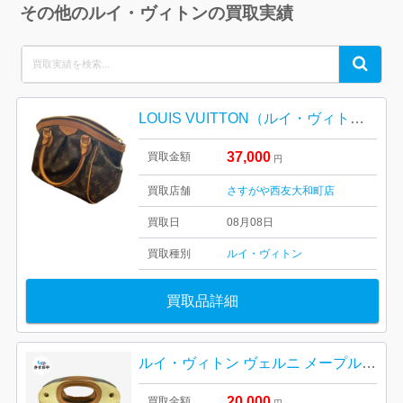
その他のルイ・ヴィトンの買取実績
Search
Search
for:
LOUIS VUITTON（ルイ・ヴィトン）ティヴォリ
37,000
買取金額
円
買取店舗
さすがや西友大和町店
買取日
08月08日
買取種別
ルイ・ヴィトン
買取品詳細
ルイ・ヴィトン ヴェルニ メープルドライブ
20,000
買取金額