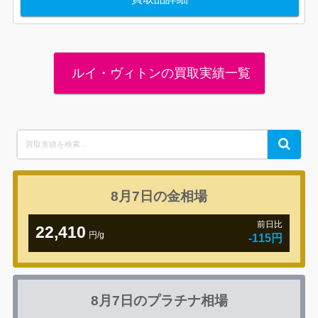
ルイ・ヴィトンの買取実績一覧
Search
Search
for:
8月7日の
金相場
前日比
22,410
円/g
-115円
8月7日の
プラチナ相場