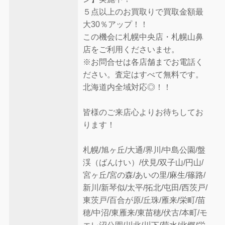
５点以上のお買取りで買取金額最
大30％アップ！！
この機会に札幌中央店・札幌山鼻
店をご利用くださいませ。
※お問合せは各店舗までお電話く
ださい。査定はすべて無料です。
北海道内全域対応◎！！
皆様のご来店心よりお待ちしてお
ります！
札幌/旭ヶ丘/大通/界川/中島公園/盤
渓（ばんけい）/伏見/双子山/円山/
宮ヶ丘/宮の森/あいの里/麻生/篠路/
新川/新琴似/太平/拓北/屯田/西茨戸/
東茨戸/百合が原/丘珠/雁来/栄町/苗
穂/中沼/東雁来/東苗穂/伏古/本町/モ