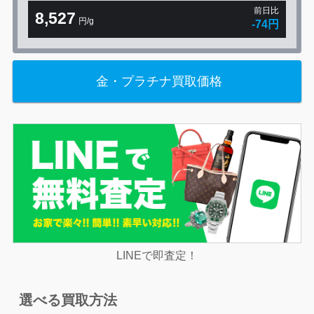
前日比
8,527
円/g
-74円
金・プラチナ買取価格
LINEで即査定！
選べる買取方法