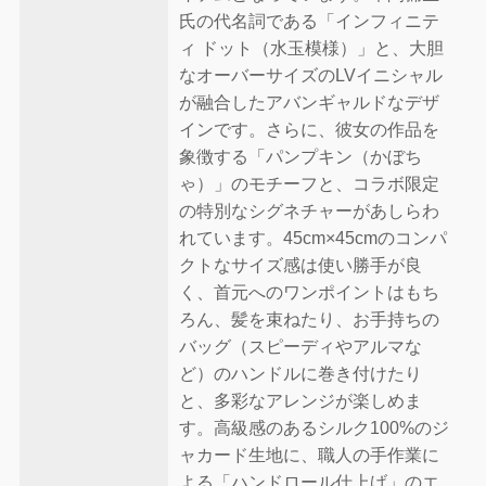
氏の代名詞である「インフィニテ
ィ ドット（水玉模様）」と、大胆
なオーバーサイズのLVイニシャル
が融合したアバンギャルドなデザ
インです。さらに、彼女の作品を
象徴する「パンプキン（かぼち
ゃ）」のモチーフと、コラボ限定
の特別なシグネチャーがあしらわ
れています。45cm×45cmのコンパ
クトなサイズ感は使い勝手が良
く、首元へのワンポイントはもち
ろん、髪を束ねたり、お手持ちの
バッグ（スピーディやアルマな
ど）のハンドルに巻き付けたり
と、多彩なアレンジが楽しめま
す。高級感のあるシルク100%のジ
ャカード生地に、職人の手作業に
よる「ハンドロール仕上げ」のエ