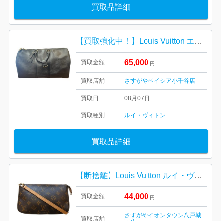
買取品詳細
【買取強化中！】Louis Vuitton エピ キーポル50 ルイ・ヴィトン ブランドバッグ
65,000
買取金額
円
買取店舗
さすがやベイシア小千谷店
買取日
08月07日
買取種別
ルイ・ヴィトン
買取品詳細
【断捨離】Louis Vuitton ルイ・ヴィトン ポシェット・アクセソワール
44,000
買取金額
円
さすがやイオンタウン八戸城
買取店舗