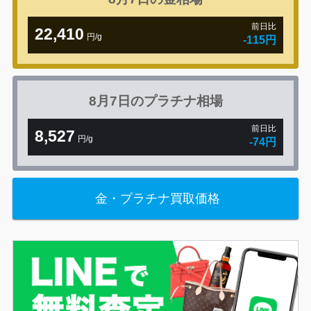
前日比
22,410
円/g
-115円
8月7日の
プラチナ相場
前日比
8,527
円/g
-74円
金・プラチナ買取価格