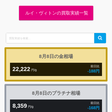
ルイ・ヴィトンの買取実績一覧
Search
Search
for:
8月8日の
金相場
前日比
22,222
円/g
-188円
8月8日の
プラチナ相場
前日比
8,359
円/g
-168円