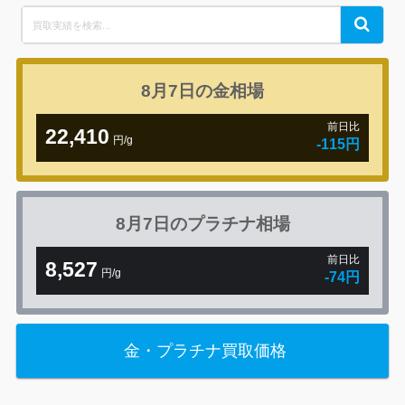
Search
Search
for:
8月7日の
金相場
前日比
22,410
円/g
-115円
8月7日の
プラチナ相場
前日比
8,527
円/g
-74円
金・プラチナ買取価格