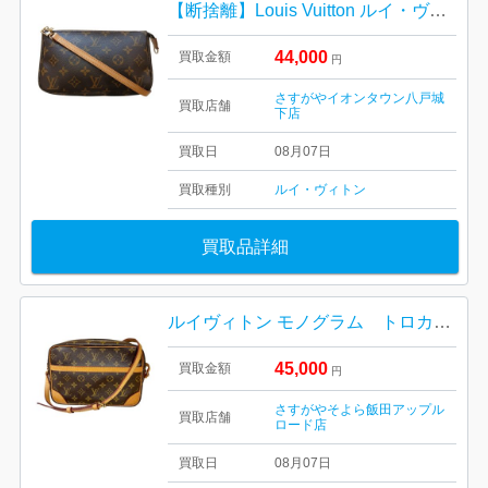
【断捨離】Louis Vuitton ルイ・ヴィトン ポシェット・アクセソワール
44,000
買取金額
円
さすがやイオンタウン八戸城
買取店舗
下店
買取日
08月07日
買取種別
ルイ・ヴィトン
買取品詳細
ルイヴィトン モノグラム トロカデロ27 M51274
45,000
買取金額
円
さすがやそよら飯田アップル
買取店舗
ロード店
買取日
08月07日