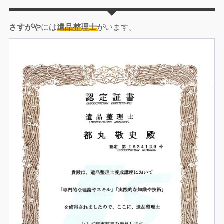
さすがや
には
遺品整理士
がいます。