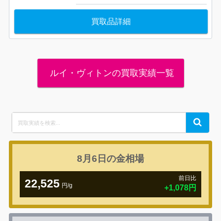
買取品詳細
ルイ・ヴィトンの買取実績一覧
Search
Search
for:
8月6日の
金相場
前日比
22,525
円/g
+1,078円