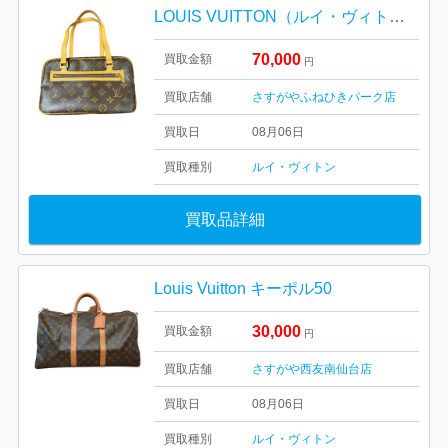
LOUIS VUITTON（ルイ・ヴィトン） シテMM モノグラム M51182
70,000
買取金額
円
買取店舗
さすがやふねひきパーク店
買取日
08月06日
買取種別
ルイ・ヴィトン
買取品詳細
Louis Vuitton キーポル50
30,000
買取金額
円
買取店舗
さすがや西友南仙台店
買取日
08月06日
買取種別
ルイ・ヴィトン