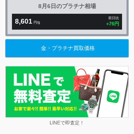
8月6日の
プラチナ相場
前日比
8,601
円/g
+76円
金・プラチナ買取価格
LINEで即査定！