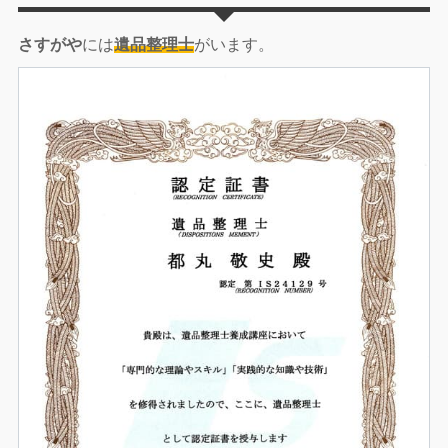
さすがや
には
遺品整理士
がいます。