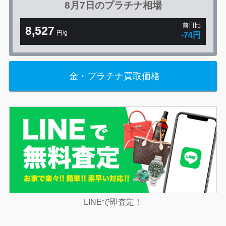
8月7日の
プラチナ相場
前日比
8,527
円/g
-74円
金・プラチナ買取価格
LINEで即査定！