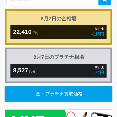
for:
8月7日の
金相場
前日比
22,410
円/g
-115円
8月7日の
プラチナ相場
前日比
8,527
円/g
-74円
金・プラチナ買取価格