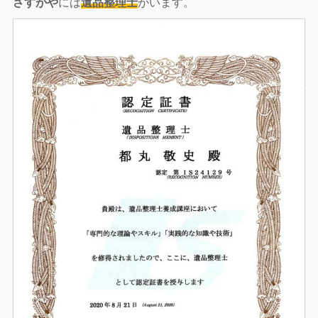
さすがや
には
遺品整理士
がいます。