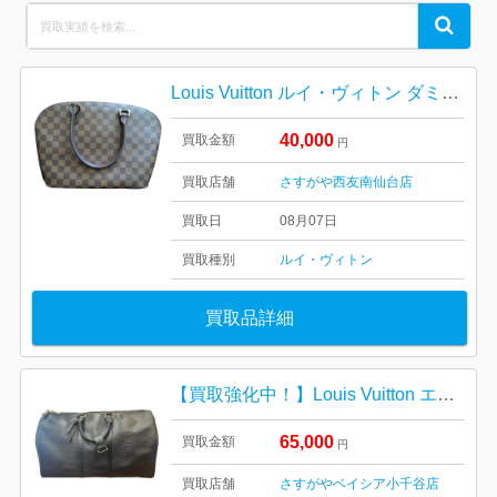
Search
Search
for:
Louis Vuitton ルイ・ヴィトン ダミエ・エベヌ キャンバス
40,000
買取金額
円
買取店舗
さすがや西友南仙台店
買取日
08月07日
買取種別
ルイ・ヴィトン
買取品詳細
【買取強化中！】Louis Vuitton エピ キーポル50 ルイ・ヴィトン ブランドバッグ
65,000
買取金額
円
買取店舗
さすがやベイシア小千谷店