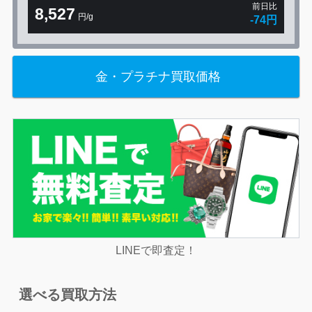
前日比
8,527
円/g
-74円
金・プラチナ買取価格
LINEで即査定！
選べる買取方法