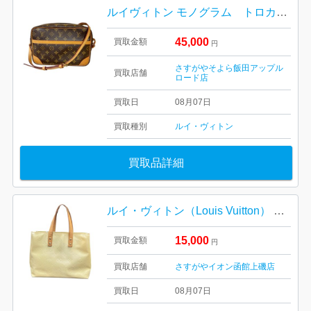
ルイヴィトン モノグラム トロカデロ27 M51274
45,000
買取金額
円
さすがやそよら飯田アップル
買取店舗
ロード店
買取日
08月07日
買取種別
ルイ・ヴィトン
買取品詳細
ルイ・ヴィトン（Louis Vuitton） モノグラム・ヴェルニ リード【イオン函館上磯店】
15,000
買取金額
円
買取店舗
さすがやイオン函館上磯店
買取日
08月07日