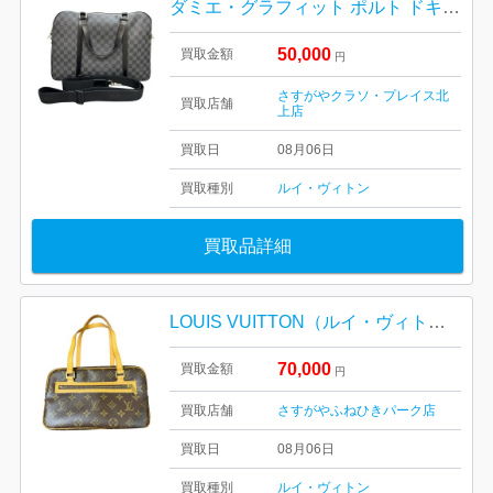
ダミエ・グラフィット ポルト ドキュマン・ヴォワヤージュ 2WAYブリーフケースをお買取りいたしました！
50,000
買取金額
円
さすがやクラソ・プレイス北
買取店舗
上店
買取日
08月06日
買取種別
ルイ・ヴィトン
買取品詳細
LOUIS VUITTON（ルイ・ヴィトン） シテMM モノグラム M51182
70,000
買取金額
円
買取店舗
さすがやふねひきパーク店
買取日
08月06日
買取種別
ルイ・ヴィトン