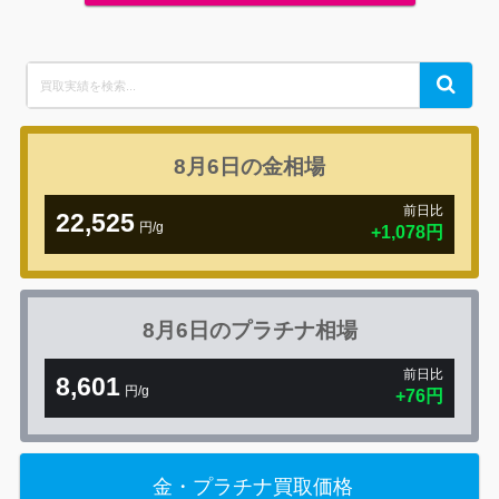
Search
Search
for:
8月6日の
金相場
前日比
22,525
円/g
+1,078円
8月6日の
プラチナ相場
前日比
8,601
円/g
+76円
金・プラチナ買取価格