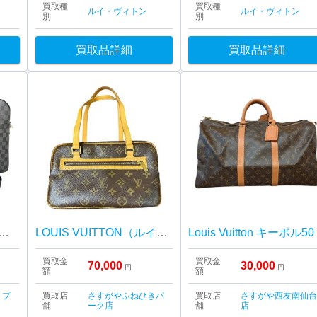
買取種
買取種
ルイ・ヴィトン
ルイ・ヴィトン
別
別
買取品詳細
買取品詳細
ット ポルト ドキュマン・ヴォワヤージュ 2WAYブリーフケースをお買取りいたしました！
LOUIS VUITTON（ルイ・ヴィトン） シテMM モノグラム M51182
Louis Vuitton キーポル50
買取金
買取金
70,000
30,000
円
円
額
額
・プ
買取店
さすがやふねひきパ
買取店
さすがや西友南仙
舗
ーク店
舗
店