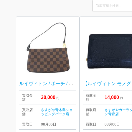
Search
for:
ルイヴィトン / ポーチ / ダミエ
【ルイヴィ
買取金
買取金
30,000
14,000
円
円
額
額
買取店
さすがや青木島ショ
買取店
さすがやガーラ
舗
ッピングパーク店
舗
ン青森店
買取日
08月06日
買取日
08月06日