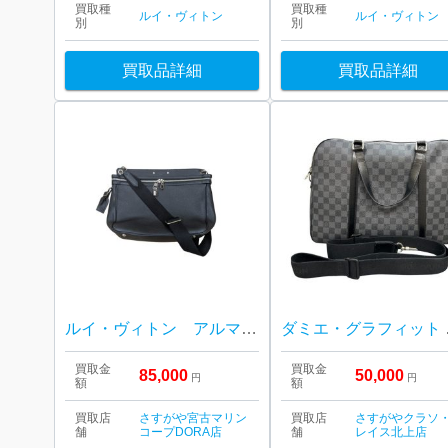
買取種
買取種
ルイ・ヴィトン
ルイ・ヴィトン
別
別
買取品詳細
買取品詳細
ルイ・ヴィトン アルマンド メッセンジャー M42684
ダミエ・グラフィ
買取金
買取金
85,000
50,000
円
円
額
額
買取店
さすがや宮古マリン
買取店
さすがやクラソ
舗
コープDORA店
舗
レイス北上店