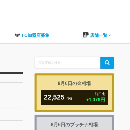
FC加盟店募集
店舗一覧
Search
Search
for:
8月6日の
金相場
前日比
22,525
円/g
+1,078円
8月6日の
プラチナ相場