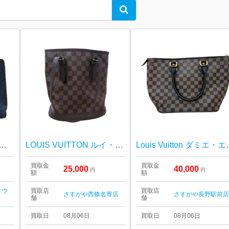
Search
トン モノグラム・アンプラント ポルトフォイユ・クレア】
LOUIS VUITTON ルイ・ヴィトン ダミエ マレ N42240
Louis Vuitto
買取金
買取金
25,000
40,000
円
円
額
額
タウ
買取店
買取店
さすがや西條名寄店
さすがや長野駅前
舗
舗
買取日
08月06日
買取日
08月06日