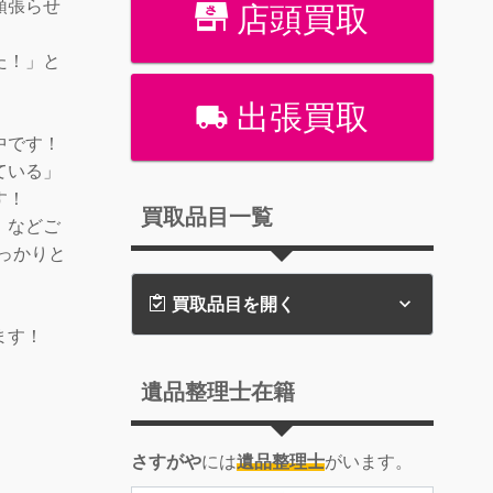
頑張らせ
店頭買取
た！」と
出張買取
中です！
ている」
す！
買取品目一覧
」などご
しっかりと
買取品目を開く
ます！
遺品整理士在籍
さすがや
には
遺品整理士
がいます。