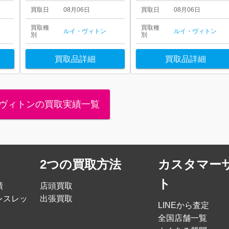
買取日
08月06日
買取日
08月06日
買取種
買取種
ルイ・ヴィトン
ルイ・ヴィトン
別
別
買取品詳細
買取品詳細
ヴィトンの買取実績一覧
2つの買取方法
カスタマー
ト
績
店頭買取
レスレッ
出張買取
LINEから査定
全国店舗一覧