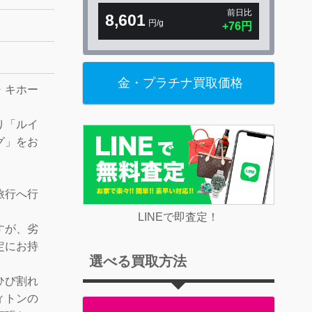
前日比
8,601
円/g
+76円
金・プラチナ買取価格
・キホー
り「ルイ
グ」をお
旅行へ行
LINEで即査定！
すが、劣
定にお持
選べる買取方法
ひび割れ
ィトンの