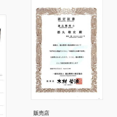
n ダミエ・エベヌ・サレヤ PMトートバッグ
店
販売店