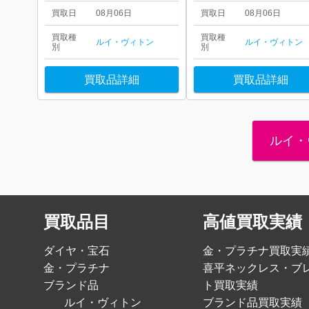
買取日
08月06日
買取日
08月06日
買取種
買取種
ルイ・ヴィトン
ルイ・ヴィトン
別
別
買取品詳細
買取品詳細
ルイ・
買取品目
高値買取実績
ダイヤ・宝石
金・プラチナ買取実
金・プラチナ
喜平ネックレス・ブ
ブランド品
ト買取実績
ルイ・ヴィトン
ブランド品買取実績