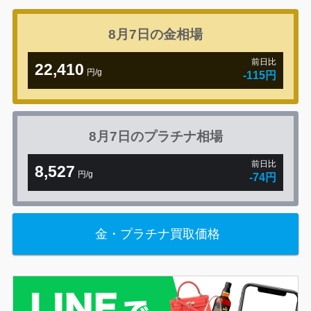
8月7日の
金相場
前日比
22,410
円/g
-115円
8月7日の
プラチナ相場
前日比
8,527
円/g
-74円
金・プラチナ買取価格