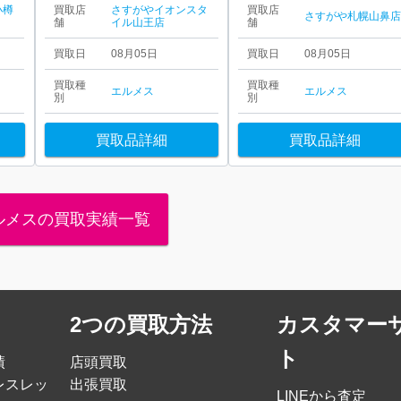
小樽
買取店
さすがやイオンスタ
買取店
さすがや札幌山鼻
舗
イル山王店
舗
買取日
08月05日
買取日
08月05日
買取種
買取種
エルメス
エルメス
別
別
買取品詳細
買取品詳細
ルメスの買取実績一覧
2つの買取方法
カスタマー
ト
績
店頭買取
レスレッ
出張買取
LINEから査定