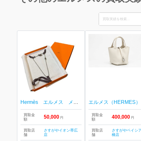
Search
for:
Hermès エルメス メリ・メロ ネックレス
買取金
買取金
50,000
400,000
円
円
額
額
買取店
さすがやイオン帯広
買取店
さすがやベイシ
舗
店
舗
橋店