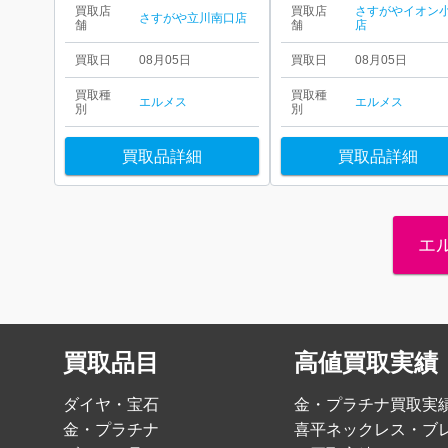
買取店
買取店
さすがやイオン
さすがや立川南口店
舗
舗
店
買取日
08月05日
買取日
08月05日
買取種
買取種
エルメス
エルメス
別
別
買取品詳細
買取品詳細
エ
買取品目
高値買取実績
ダイヤ・宝石
金・プラチナ買取実
金・プラチナ
喜平ネックレス・ブ