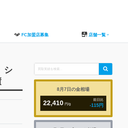
FC加盟店募集
店舗一覧
Search
 シ
Search
for:
績
8月7日の
金相場
前日比
22,410
円/g
-115円