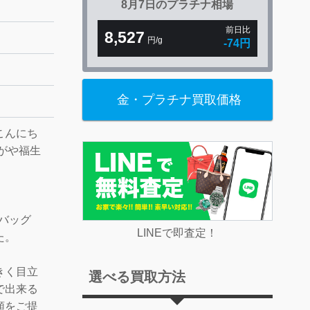
8月7日の
プラチナ相場
前日比
8,527
円/g
-74円
金・プラチナ買取価格
こんにち
がや福生
ーバッグ
LINEで即査定！
た。
きく目立
選べる買取方法
で出来る
額をご提