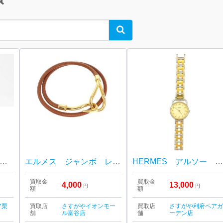
Search
エルメス（HERMES） ピコタン
エルメス ジャンボ レザーブレスレッド
HERMES アルソー 腕時
買取金
買取金
4,000
13,000
円
円
額
額
ア栗
買取店
さすがやイオンモー
買取店
さすがや利府ペア
舗
ル富谷店
舗
ーデン店