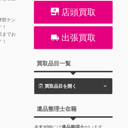
店頭買取
摩郡ナン
す！
店までお
出張買取
す！
買取品目一覧
買取品目を開く
遺品整理士在籍
さすがや
には
遺品整理士
がいます。