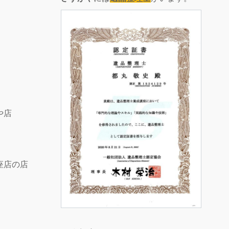
や店
座店の店