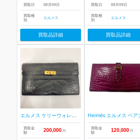
買取日
08月09日
買取日
08月09日
買取種
買取種
エルメス
エルメス
別
別
買取品詳細
買取品詳細
エルメス ケリーウォレット
買取金
買取金
200,000
120,000
円
円
額
額