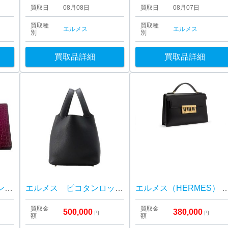
買取日
08月08日
買取日
08月07日
買取種
買取種
エルメス
エルメス
別
別
買取品詳細
買取品詳細
Hermès エルメス ベアンスフレ アリゲーター 財布
エルメス ピコタンロック22
エルメス（HERMES） ピアノ 
買取金
買取金
500,000
380,000
円
円
額
額