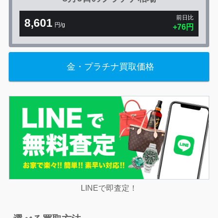
前日比
8,601
円/g
+76円
金・プラチナ買取価格
LINEで即査定！