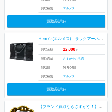
買取種別
エルメス
買取品詳細
Hermès(エルメス) サックアーネPM トートバッグ
22,000
買取金額
円
買取店舗
さすがや北見店
買取日
08月04日
買取種別
エルメス
買取品詳細
【ブランド買取ならさすがや！】K18 18金 750 エルメス HERMES シェーヌダンクル リング アクセサリー