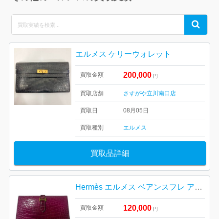
Search
Search
for:
エルメス ケリーウォレット
200,000
買取金額
円
買取店舗
さすがや立川南口店
買取日
08月05日
買取種別
エルメス
買取品詳細
Hermès エルメス ベアンスフレ アリゲーター 財布
120,000
買取金額
円