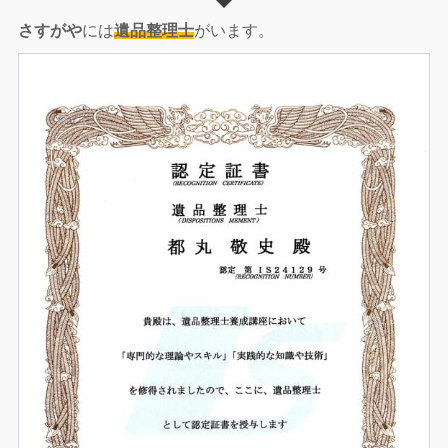
さすがや
には
遺品整理士
がいます。