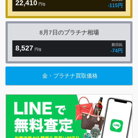
22,410
円/g
-115円
8月7日の
プラチナ相場
前日比
8,527
円/g
-74円
金・プラチナ買取価格