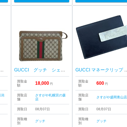
I高価買取中！】GUCCI グッチ ダイヴ（DIVE)
GUCCI グッチ シェリーライン オールドグッチ ショルダーバッグ
GUCCI マネークリップ カー
買取金
買取金
18,000
600
円
円
額
額
新潟
買取店
さすがや札幌宮の森
買取店
さすがや盛岡青山
舗
店
舗
買取日
08月07日
買取日
08月07日
買取種
買取種
グッチ
グッチ
別
別