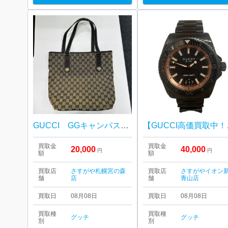
GUCCI GGキャンパス トートバッグ
【GUCC
買取金
買取金
20,000
40,000
円
円
額
額
買取店
さすがや札幌宮の森
買取店
さすがやイオン
舗
店
舗
青山店
買取日
08月08日
買取日
08月08日
買取種
買取種
グッチ
グッチ
別
別