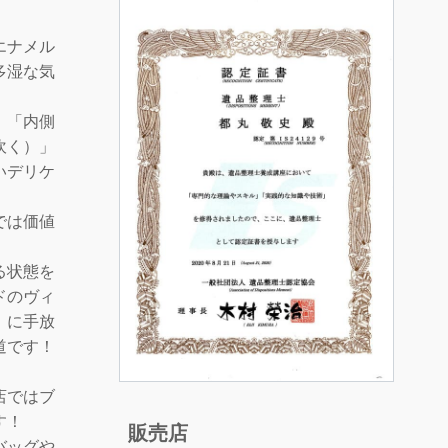
エナメル
多湿な気
」「内側
吹く）」
いデリケ
では価値
る状態を
ドのヴィ
」に手放
道です！
店ではブ
す！
販売店
バッグや