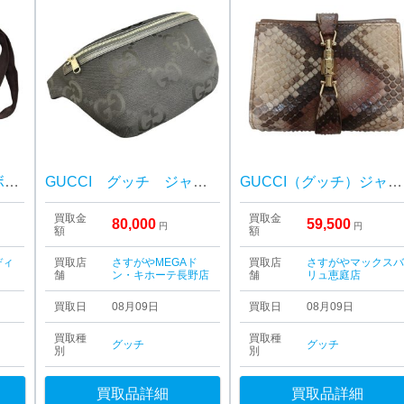
GGキャンバス クロスボディ ショルダーバッグをお買取りいたしました！
GUCCI グッチ ジャンボGG ボディバッグ
GUCCI（グッチ）ジャッキーライン 財布
買取金
買取金
80,000
59,500
円
円
額
額
ディ
買取店
さすがやMEGAド
買取店
さすがやマックス
舗
ン・キホーテ長野店
舗
リュ恵庭店
買取日
08月09日
買取日
08月09日
買取種
買取種
グッチ
グッチ
別
別
買取品詳細
買取品詳細