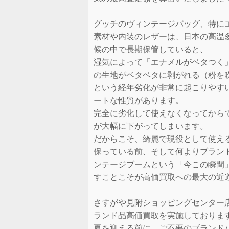
グッチのヴィンテージバッグ、特に
素材や内装のレザーは、日本の高温
候の中で長期保管していると、
湿気によって「エナメルがベタつく
の生地がベタベタに剥がれる（粉を
という経年劣化が非常に起こりやす
ートな性質があります。
完全に劣化して使えなくなってから
が大幅に下がってしまいます。
だからこそ、綺麗で現役として使え
保っている前、そして何よりブラン
ンテージブームという「今この瞬間
すことこそが高価買取への最大の近
さすがや見附ショッピングセンター
ランド品高価買取を実施しておりま
夏を迎える前に、ご不要のブランド