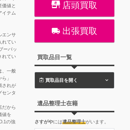
店頭買取
産価値と
アイテム
出張買取
ルエンサ
入れてい
ンブーバッ
買取品目一覧
されてい
は、一般
から」
買取品目を開く
額されが
グセンタ
遺品整理士在籍
店だから
価値を
さすがや
には
遺品整理士
がいます。
.1の強
！