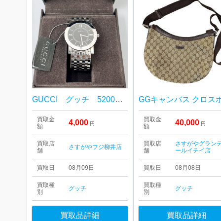
GUCCI グッチ 5200M.1 クォーツ
買取金
買取金
4,000
40,000
円
円
額
額
買取店
買取店
さすがやグラン
さすがやフジ柳井店
舗
舗
ールイチイ店
買取日
08月09日
買取日
08月08日
買取種
買取種
グッチ
グッチ
別
別
買取品詳細
買取品詳細