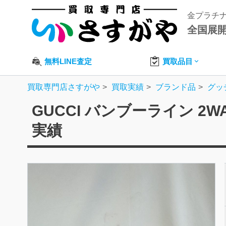
金プラチ
全国展
無料LINE査定
買取品目
買取専門店さすがや
買取実績
ブランド品
グッ
GUCCI バンブーライン 
実績