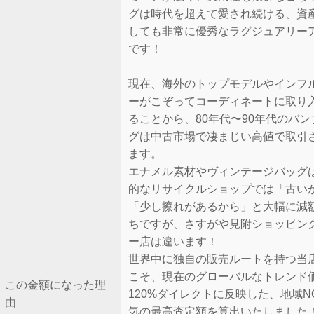
グは時代を超えて愛され続ける、資
しても非常に優秀なラグジュアリー
です！
現在、海外のトップモデルやインフ
ーがこぞってコーディネートに取り
ることから、80年代〜90年代のバ
グは中古市場で凄まじい高値で取引
ます。
エナメル素材やヴィンテージバッグ
的なリサイクルショップでは「古い
「少し擦れがあるから」と大幅に減
ちですが、さすがや見附ショッピン
ー店は違います！
世界中に独自の販売ルートを持つ当
こそ、現在のグローバルなトレンド
この金額になった理
120%ダイレクトに反映した、地域NO
由
気の最高査定額を算出いたしました