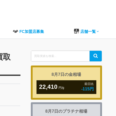
FC加盟店募集
店舗一覧
Search
買取
Search
for:
8月7日の
金相場
前日比
22,410
円/g
-115円
8月7日の
プラチナ相場