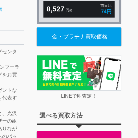
前日比
8,527
店
円/g
-74円
金・プラチナ買取価格
グセンタ
バンブーラ
グをお買
ガントな
LINEで即査定！
を代表す
と、光沢
選べる買取方法
ザーの組
ありなが
らのバッ