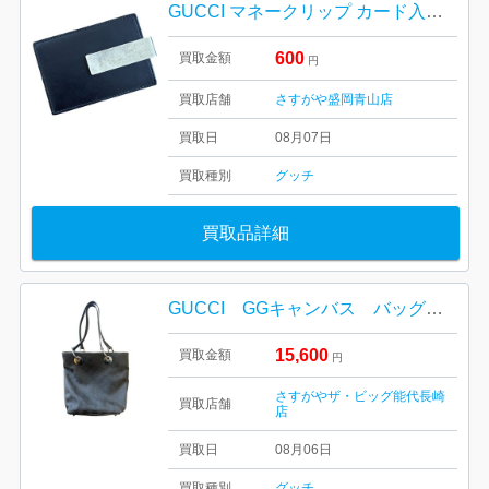
GUCCI マネークリップ カード入れ ブランド 小物
600
買取金額
円
買取店舗
さすがや盛岡青山店
買取日
08月07日
買取種別
グッチ
買取品詳細
GUCCI GGキャンバス バッグ 買取り
15,600
買取金額
円
さすがやザ・ビッグ能代長崎
買取店舗
店
買取日
08月06日
買取種別
グッチ