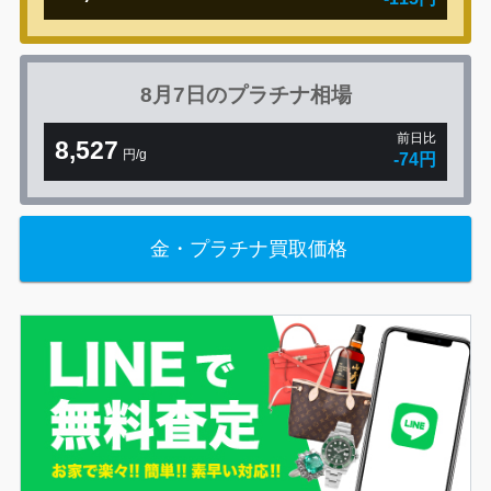
8月7日の
プラチナ相場
前日比
8,527
円/g
-74円
金・プラチナ買取価格