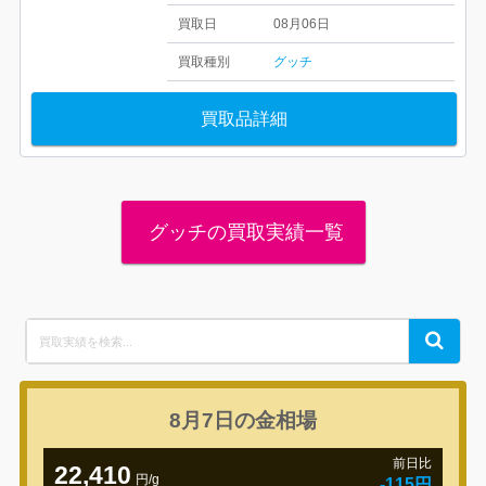
買取日
08月06日
買取種別
グッチ
買取品詳細
グッチの買取実績一覧
Search
Search
for:
8月7日の
金相場
前日比
22,410
円/g
-115円