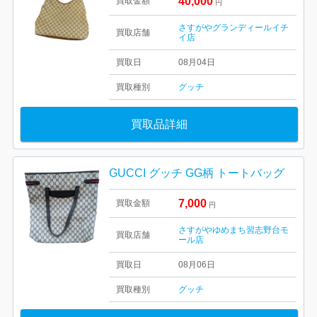
40,000
買取金額
円
さすがやグランディールイチ
買取店舗
イ店
買取日
08月04日
買取種別
グッチ
買取品詳細
GUCCI グッチ GG柄 トートバッグ
7,000
買取金額
円
さすがやゆめまち習志野台モ
買取店舗
ール店
買取日
08月06日
買取種別
グッチ