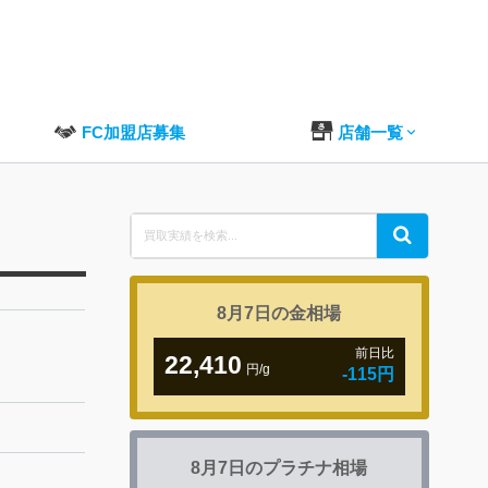
FC加盟店募集
店舗一覧
Search
Search
for:
8月7日の
金相場
前日比
22,410
円/g
-115円
8月7日の
プラチナ相場