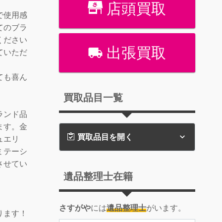
店頭買取
で使用感
てのブラ
ください
出張買取
ていただ
ても喜ん
買取品目一覧
ランド品
ます。金
買取品目を開く
ュエリ
ミテーシ
させてい
遺品整理士在籍
。
さすがや
には
遺品整理士
がいます。
ります！