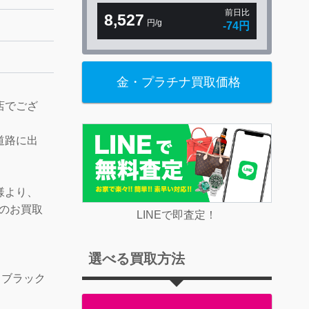
前日比
8,527
円/g
-74円
金・プラチナ買取価格
店でござ
道路に出
。
様より、
グのお買取
LINEで即査定！
選べる買取方法
グ ブラック