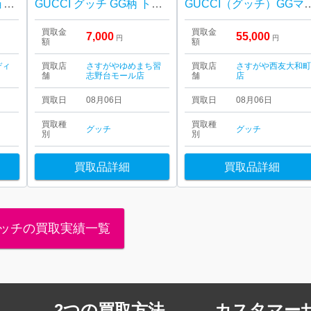
GGキャンバス ワンショルダーバッグをお買取りいたしました！
GUCCI グッチ GG柄 トートバッグ
GUCCI（グッチ）GGマーモ
買取金
買取金
7,000
55,000
円
円
額
額
ディ
買取店
さすがやゆめまち習
買取店
さすがや西友大和
舗
志野台モール店
舗
店
買取日
08月06日
買取日
08月06日
買取種
買取種
グッチ
グッチ
別
別
買取品詳細
買取品詳細
ッチの買取実績一覧
2つの買取方法
カスタマー