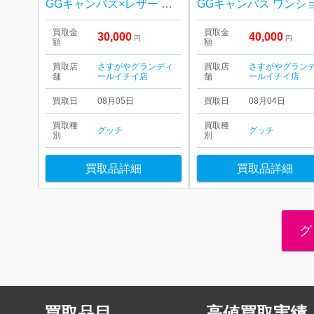
GGキャンバス×レザー アビー Dリング ショルダーバッグをお買取りいたしました！
買取金
買取金
30,000
40,000
円
円
額
額
買取店
さすがやグランディ
買取店
さすがやグラン
舗
ールイチイ店
舗
ールイチイ店
買取日
08月05日
買取日
08月04日
買取種
買取種
グッチ
グッチ
別
別
買取品詳細
買取品詳細
グ
買取品目
高値買取実績