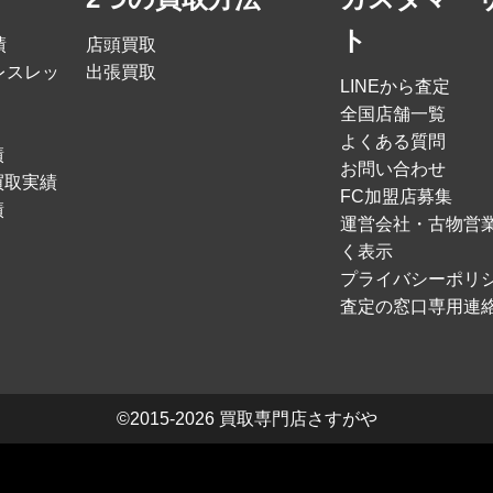
ト
績
店頭買取
レスレッ
出張買取
LINEから査定
全国店舗一覧
よくある質問
績
お問い合わせ
買取実績
FC加盟店募集
績
運営会社・古物営
く表示
プライバシーポリ
査定の窓口専用連
©2015-2026
買取専門店さすがや