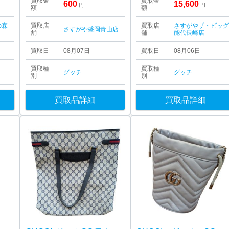
買取金
買取金
600
15,600
円
円
額
額
の森
買取店
買取店
さすがやザ・ビッ
さすがや盛岡青山店
舗
舗
能代長崎店
買取日
08月07日
買取日
08月06日
買取種
買取種
グッチ
グッチ
別
別
買取品詳細
買取品詳細