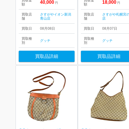
買取金
買取金
40,000
18,000
円
円
額
額
買取店
さすがやイオン新潟
買取店
さすがや札幌宮
舗
青山店
舗
店
買取日
08月08日
買取日
08月07日
買取種
買取種
グッチ
グッチ
別
別
買取品詳細
買取品詳細