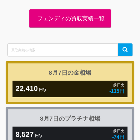
フェンディの買取実績一覧
Search
Search
for:
8月7日の
金相場
前日比
22,410
円/g
-115円
8月7日の
プラチナ相場
前日比
8,527
円/g
-74円