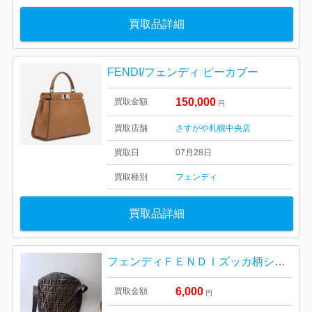
買取品詳細
FENDI/フェンディ ピーカブー
150,000
買取金額
円
買取店舗
さすがや札幌中央店
買取日
07月28日
買取種別
フェンディ
買取品詳細
フェンディＦＥＮＤＩズッカ柄ショルダーバッグ
6,000
買取金額
円