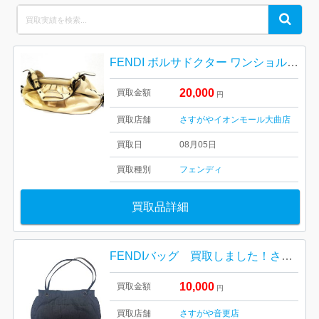
Search
Search
for:
FENDI ボルサドクター ワンショルダーバッグ
20,000
買取金額
円
買取店舗
さすがやイオンモール大曲店
買取日
08月05日
買取種別
フェンディ
買取品詳細
FENDIバッグ 買取しました！さすがや音更店
10,000
買取金額
円
買取店舗
さすがや音更店