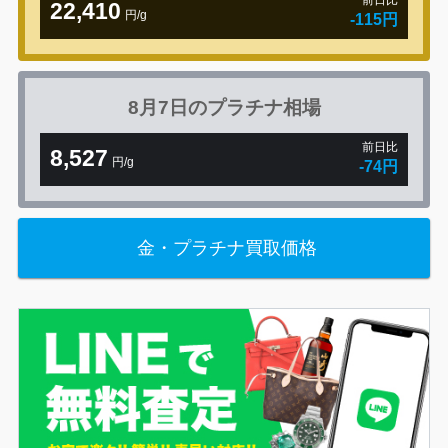
前日比
22,410
円/g
-115円
8月7日の
プラチナ相場
前日比
8,527
円/g
-74円
金・プラチナ買取価格