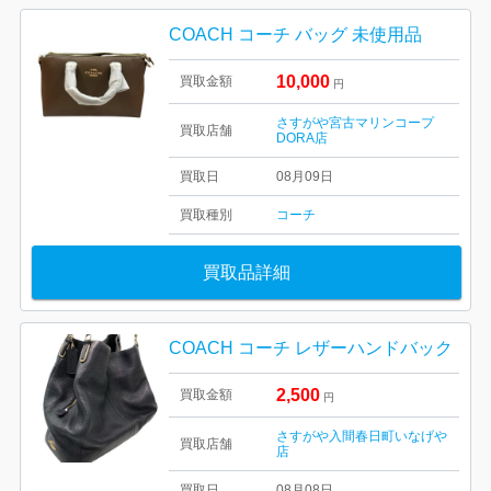
COACH コーチ バッグ 未使用品
10,000
買取金額
円
さすがや宮古マリンコープ
買取店舗
DORA店
買取日
08月09日
買取種別
コーチ
買取品詳細
COACH コーチ レザーハンドバック
2,500
買取金額
円
さすがや入間春日町いなげや
買取店舗
店
買取日
08月08日