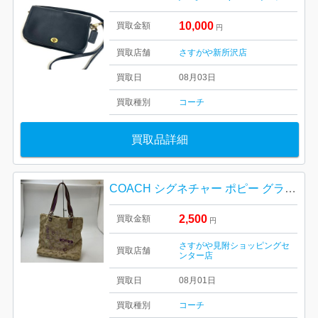
10,000
買取金額
円
買取店舗
さすがや新所沢店
買取日
08月03日
買取種別
コーチ
買取品詳細
COACH シグネチャー ポピー グラフィティ トートバッグ
2,500
買取金額
円
さすがや見附ショッピングセ
買取店舗
ンター店
買取日
08月01日
買取種別
コーチ