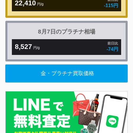
22,410
円/g
-115円
8月7日の
プラチナ相場
前日比
8,527
円/g
-74円
金・プラチナ買取価格