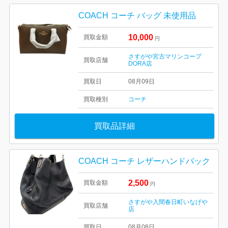
COACH コーチ バッグ 未使用品
10,000
買取金額
円
さすがや宮古マリンコープ
買取店舗
DORA店
買取日
08月09日
買取種別
コーチ
買取品詳細
COACH コーチ レザーハンドバック
2,500
買取金額
円
さすがや入間春日町いなげや
買取店舗
店
買取日
08月08日