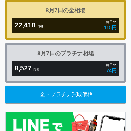
8月7日の
金相場
前日比
22,410
円/g
-115円
8月7日の
プラチナ相場
前日比
8,527
円/g
-74円
金・プラチナ買取価格