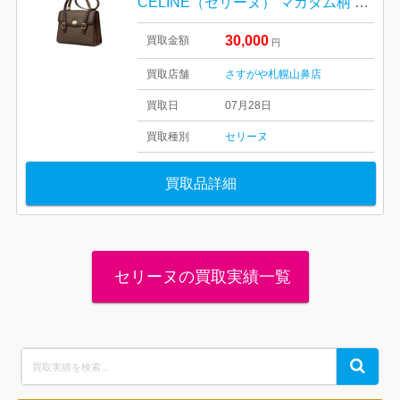
CELINE（セリーヌ） マカダム柄 PVC×レザー 2WAY ハンドバッグ
30,000
買取金額
円
買取店舗
さすがや札幌山鼻店
買取日
07月28日
買取種別
セリーヌ
買取品詳細
セリーヌの買取実績一覧
Search
Search
for: