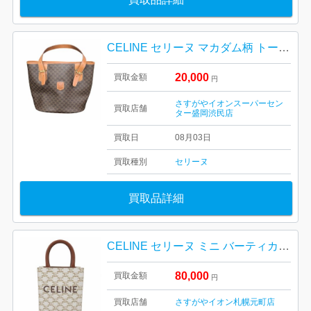
CELINE セリーヌ マカダム柄 トートバッグ
20,000
買取金額
円
さすがやイオンスーパーセン
買取店舗
ター盛岡渋民店
買取日
08月03日
買取種別
セリーヌ
買取品詳細
CELINE セリーヌ ミニ バーティカルカバ トリオンフ 2WAY ハンドバッグ レディース 194372BZK 札幌市 東区 元町
80,000
買取金額
円
買取店舗
さすがやイオン札幌元町店