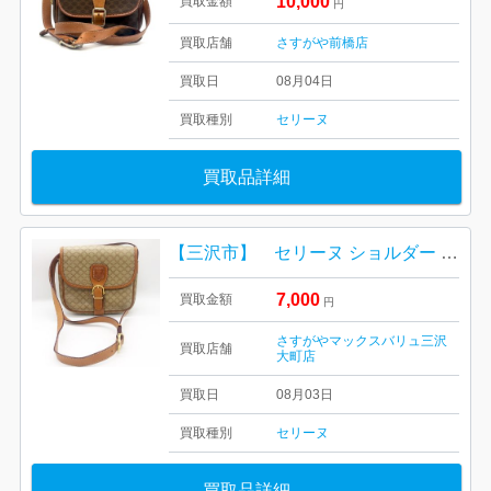
10,000
買取金額
円
買取店舗
さすがや前橋店
買取日
08月04日
買取種別
セリーヌ
買取品詳細
【三沢市】 セリーヌ ショルダー をお買取り致しました！
7,000
買取金額
円
さすがやマックスバリュ三沢
買取店舗
大町店
買取日
08月03日
買取種別
セリーヌ
買取品詳細