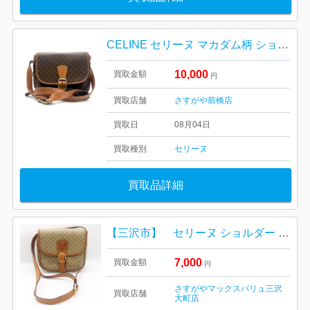
CELINE セリーヌ マカダム柄 ショルダーバッグ｜前橋市元総社町
10,000
買取金額
円
買取店舗
さすがや前橋店
買取日
08月04日
買取種別
セリーヌ
買取品詳細
【三沢市】 セリーヌ ショルダー をお買取り致しました！
7,000
買取金額
円
さすがやマックスバリュ三沢
買取店舗
大町店