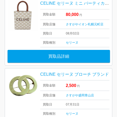
CELINE セリーヌ ミニ バーティカルカバ トリオンフ 2WAY ハンドバッグ レディース 194372BZK 札幌市 東区 元町
80,000
買取金額
円
買取店舗
さすがやイオン札幌元町店
買取日
08月02日
買取種別
セリーヌ
買取品詳細
CELINE セリーヌ ブローチ ブランド
2,500
買取金額
円
買取店舗
さすがや盛岡青山店
買取日
07月31日
買取種別
セリーヌ