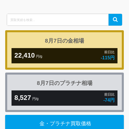
Search
Search
for:
8月7日の
金相場
前日比
22,410
円/g
-115円
8月7日の
プラチナ相場
前日比
8,527
円/g
-74円
金・プラチナ買取価格