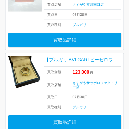
買取店舗
さすがや立川南口店
買取日
07月30日
買取種別
ブルガリ
買取品詳細
【ブルガリ BVLGARI ビーゼロワン】
123,000
買取金額
円
さすがやサッポロファクトリ
買取店舗
ー店
買取日
07月30日
買取種別
ブルガリ
買取品詳細