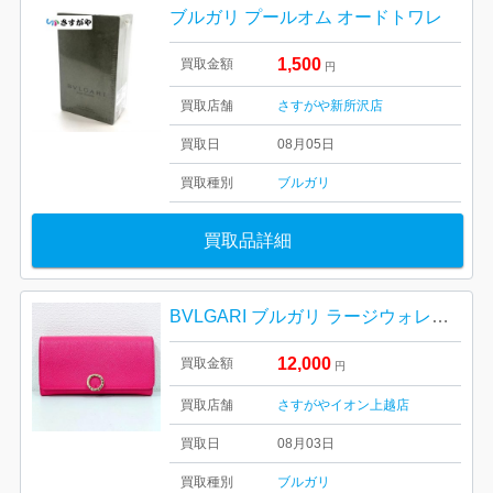
ブルガリ プールオム オードトワレ
1,500
買取金額
円
買取店舗
さすがや新所沢店
買取日
08月05日
買取種別
ブルガリ
買取品詳細
BVLGARI ブルガリ ラージウォレット 長財布
12,000
買取金額
円
買取店舗
さすがやイオン上越店
買取日
08月03日
買取種別
ブルガリ