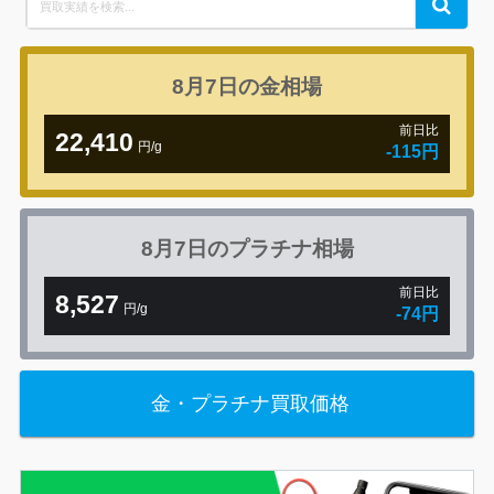
Search
for:
8月7日の
金相場
前日比
22,410
円/g
-115円
8月7日の
プラチナ相場
前日比
8,527
円/g
-74円
金・プラチナ買取価格