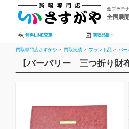
金プラチ
全国展
無料LINE査定
買取品目
買取専門店さすがや
買取実績
ブランド品
バー
【バーバリー 三つ折り財