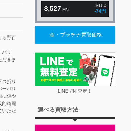
前日比
8,527
円/g
-74円
金・プラチナ買取価格
くら野百
ーバリ
ただきま
三つ折り
バーバリ
LINEで即査定！
面に傷や
較的綺麗
選べる買取方法
ていただ