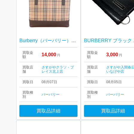
Burberry（バーバリー）ハウスチェックキャンパス トートバッグ
BURBE
買取金
買取金
14,000
3,000
円
円
額
額
買取店
さすがやクラソ・プ
買取店
さすがや入間春
舗
レイス北上店
舗
いなげや店
買取日
08月07日
買取日
08月05日
買取種
買取種
バーバリー
バーバリー
別
別
買取品詳細
買取品詳細