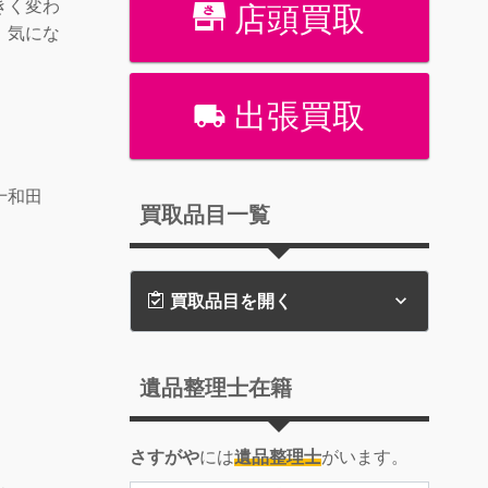
きく変わ
店頭買取
、気にな
！
出張買取
】
十和田
買取品目一覧
】
買取品目を開く
遺品整理士在籍
さすがや
には
遺品整理士
がいます。