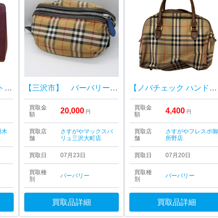
【バーバリー レザートートバッグ】ハルル樹木店
【三沢市】 バーバリー ボディバッグ をお買取り致しました！
【ノバチェック ハンドバッグ】Burberry【Bランク】
買取金
買取金
20,000
4,400
円
円
額
額
樹木
買取店
さすがやマックスバ
買取店
さすがやフレスポ
舗
リュ三沢大町店
舗
所野店
買取日
07月23日
買取日
07月20日
買取種
買取種
バーバリー
バーバリー
別
別
買取品詳細
買取品詳細