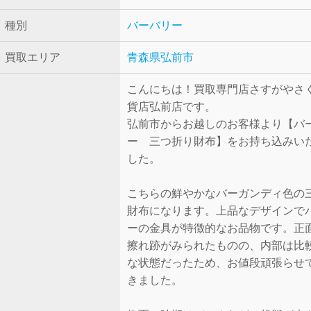
種別
バーバリー
買取エリア
青森県弘前市
こんにちは！買取専門店さすがやさ
貨店弘前店です。
弘前市からお越しのお客様より【バ
ー 三つ折り財布】をお持ち込みい
した。
こちらの鮮やかなバーガンディ色の
財布になります。上品なデザインで
ーの金具が特徴的なお品物です。正
擦れ跡がみられたものの、内部は比
な状態だったため、お値段頑張らせ
きました。