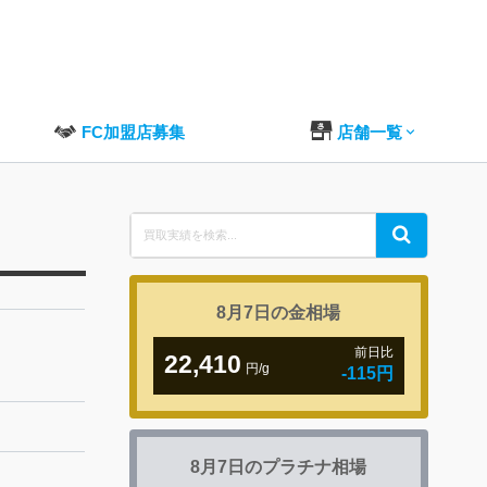
FC加盟店募集
店舗一覧
Search
Search
for:
8月7日の
金相場
前日比
22,410
円/g
-115円
8月7日の
プラチナ相場