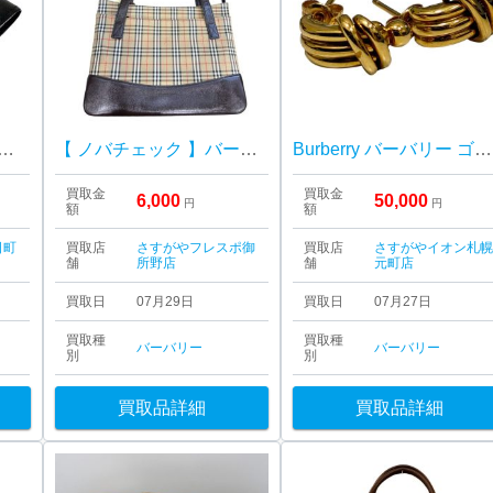
RRY ブラック キーケース |埼玉県狭山市青柳 |
【 ノバチェック 】バーバリー【Bランク】
Burberry バーバリー ゴールド ピアス 札幌市 東区 元町
買取金
買取金
6,000
50,000
円
円
額
額
日町
買取店
さすがやフレスポ御
買取店
さすがやイオン札
舗
所野店
舗
元町店
買取日
07月29日
買取日
07月27日
買取種
買取種
バーバリー
バーバリー
別
別
買取品詳細
買取品詳細