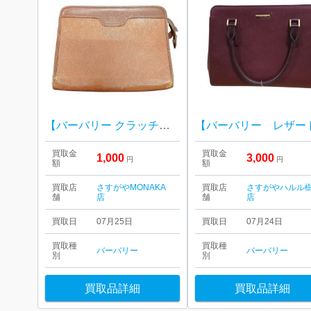
【バーバリー クラッチバッグ】
買取金
買取金
1,000
3,000
円
円
額
額
買取店
さすがやMONAKA
買取店
さすがやハルル
舗
店
舗
店
買取日
07月25日
買取日
07月24日
買取種
買取種
バーバリー
バーバリー
別
別
買取品詳細
買取品詳細