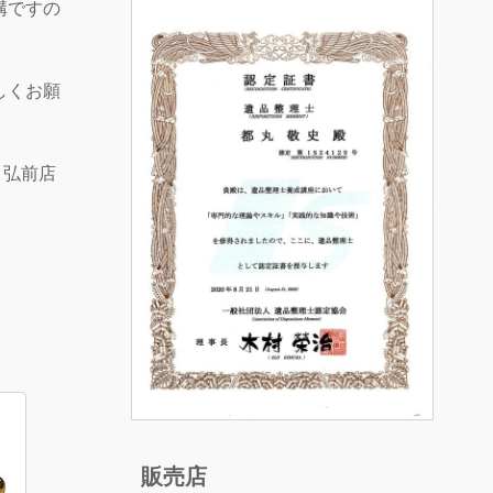
構ですの
しくお願
 弘前店
販売店