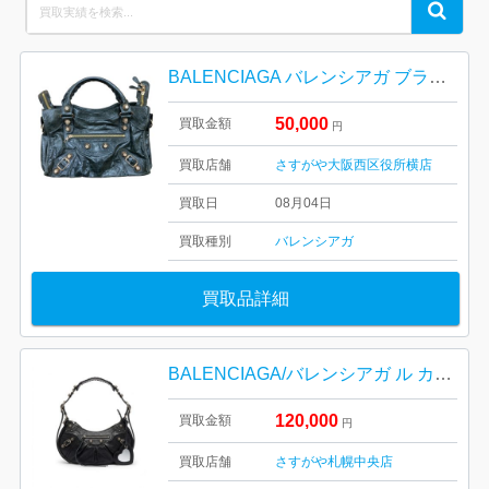
Search
Search
for:
BALENCIAGA バレンシアガ ブランド バッグ 鞄
50,000
買取金額
円
買取店舗
さすがや大阪西区役所横店
買取日
08月04日
買取種別
バレンシアガ
買取品詳細
BALENCIAGA/バレンシアガ ル カゴール XS ショルダーバッグ
120,000
買取金額
円
買取店舗
さすがや札幌中央店