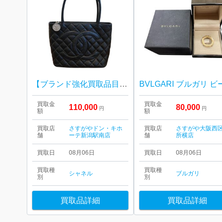
【ブランド強化買取品目の一つ】 CHANEL トートバッグ 復刻トート キャビアスキン
買取金
買取金
110,000
80,000
円
円
額
額
買取店
さすがやドン・キホ
買取店
さすがや大阪西
舗
ーテ新潟駅南店
舗
所横店
買取日
08月06日
買取日
08月06日
買取種
買取種
シャネル
ブルガリ
別
別
買取品詳細
買取品詳細