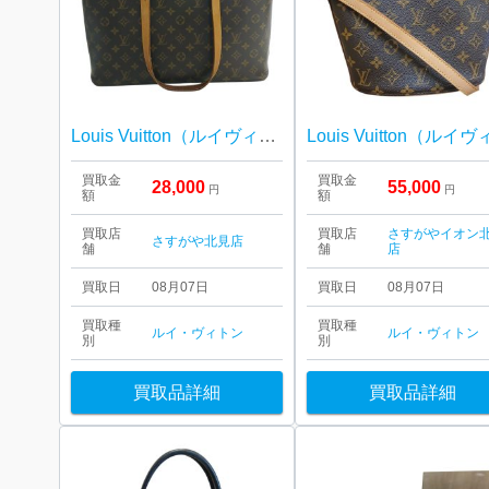
Louis Vuitton（ルイヴィトン） ルコ トートバッグ モノグラム
買取金
買取金
28,000
55,000
円
円
額
額
買取店
買取店
さすがやイオン
さすがや北見店
舗
舗
店
買取日
08月07日
買取日
08月07日
買取種
買取種
ルイ・ヴィトン
ルイ・ヴィトン
別
別
買取品詳細
買取品詳細