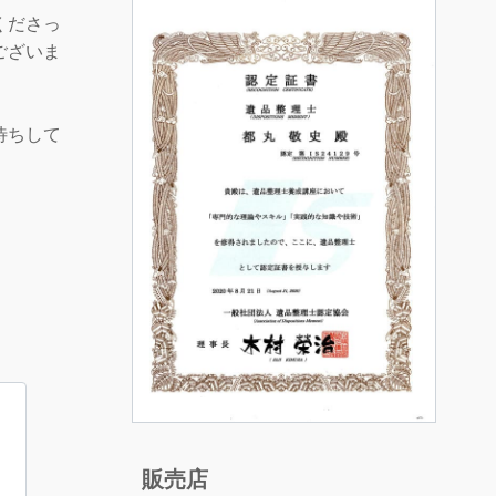
くださっ
ございま
。
待ちして
販売店