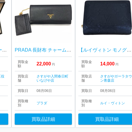
BVLGARI ブルガリ ビーゼロワン リング ブランド アクセサリー
PRADA 長財布 チャーム付| 埼玉県飯能市赤沢
【ルイヴィトン モノグラム・アンプラント ポルトフォイユ・クレア】
買取金
買取金
22,000
14,000
円
円
額
額
区役
買取店
さすがや入間春日町
買取店
さすがやガーラタ
舗
いなげや店
舗
ン青森店
買取日
08月06日
買取日
08月06日
買取種
買取種
プラダ
ルイ・ヴィトン
別
別
買取品詳細
買取品詳細