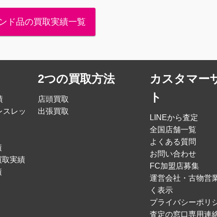
ンド品の買取実績一覧
2つの買取方法
カスタマー
ト
績
店頭買取
レスレッ
出張買取
LINEから査定
全国店舗一覧
よくある質問
績
お問い合わせ
買取実績
FC加盟店募集
績
運営会社・古物営
く表示
プライバシーポリ
査定の窓口専用連