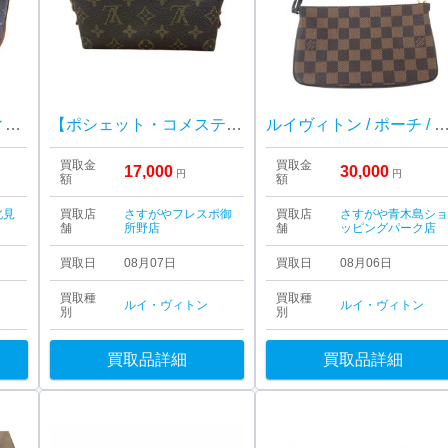
Louis Vuitton（ルイヴィトン） ドルーオ ショルダーバッグ
【ポシェット・コメスティック PM モノグラム】Louis Vuitton（M47515）【Bランク】
ルイヴィトン / ポーチ / 
買取金
買取金
17,000
30,000
円
円
額
額
北見
買取店
さすがやフレスポ御
買取店
さすがや青木島シ
舗
所野店
舗
ッピングパーク店
買取日
08月07日
買取日
08月06日
買取種
買取種
ルイ・ヴィトン
ルイ・ヴィトン
別
別
買取品詳細
買取品詳細