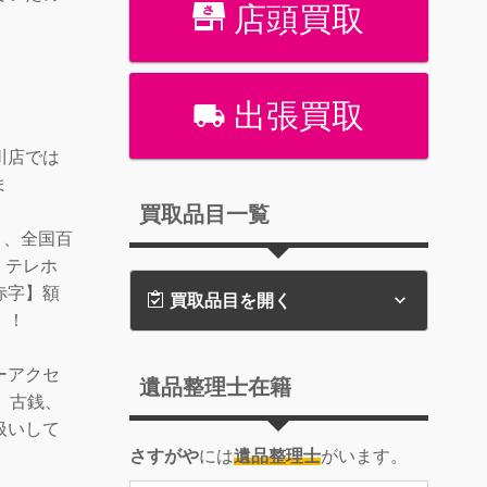
店頭買取
出張買取
川店では
ま
買取品目一覧
ト、全国百
、テレホ
赤字】額
買取品目を開く
！！
ーアクセ
遺品整理士在籍
o、古銭、
扱いして
さすがや
には
遺品整理士
がいます。