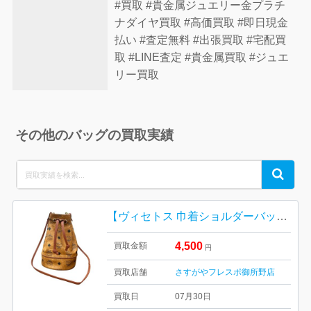
#買取 #貴金属ジュエリー金プラチ
ナダイヤ買取 #高価買取 #即日現金
払い #査定無料 #出張買取 #宅配買
取 #LINE査定 #貴金属買取 #ジュエ
リー買取
その他のバッグの買取実績
Search
Search
for:
【ヴィセトス 巾着ショルダーバッグ】MCM 【Bランク】
4,500
買取金額
円
買取店舗
さすがやフレスポ御所野店
買取日
07月30日