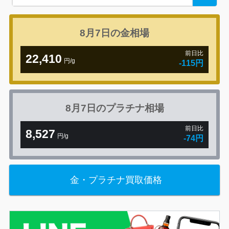
for:
8月7日の
金相場
前日比
22,410
円/g
-115円
8月7日の
プラチナ相場
前日比
8,527
円/g
-74円
金・プラチナ買取価格