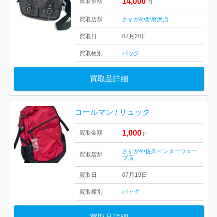
14,000
買取金額
円
買取店舗
さすがや新所沢店
買取日
07月20日
買取種別
バッグ
買取品詳細
コールマン / リュック
1,000
買取金額
円
さすがや佐久インターウェー
買取店舗
ブ店
買取日
07月19日
買取種別
バッグ