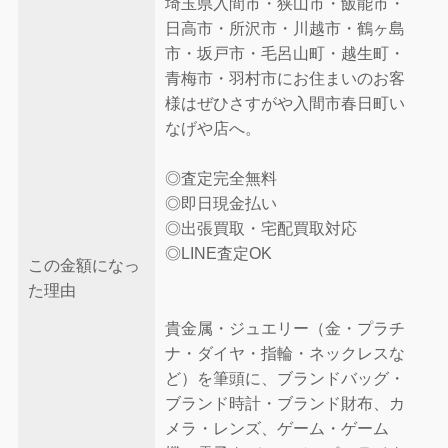
埼玉県入間市・狭山市・飯能市・
日高市・所沢市・川越市・鶴ヶ島
市・坂戸市・毛呂山町・越生町・
青梅市・羽村市にお住まいのお客
様はぜひさすがや入間市春日町い
なげや店へ。
◎査定完全無料
◎即日現金払い
◎出張買取・宅配買取対応
◎LINE査定OK
この金額になっ
た理由
貴金属・ジュエリー（金・プラチ
ナ・ダイヤ・指輪・ネックレスな
ど）を筆頭に、ブランドバッグ・
ブランド時計・ブランド財布、カ
メラ・レンズ、ゲーム・ゲーム