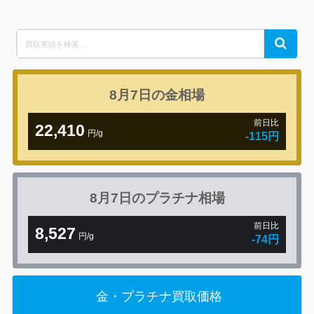
Search
Search
for:
8月7日の
金相場
前日比
22,410
円/g
-115円
8月7日の
プラチナ相場
前日比
8,527
円/g
-74円
金・プラチナ買取価格