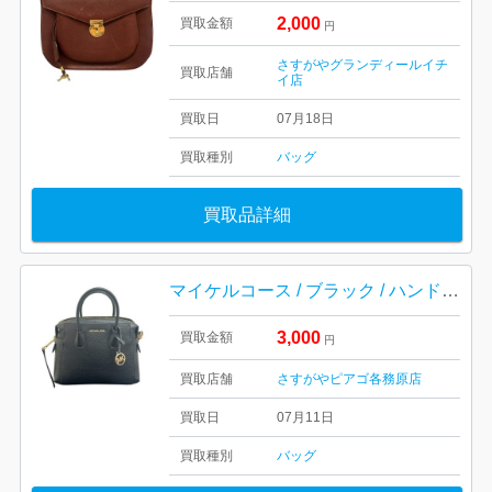
2,000
買取金額
円
さすがやグランディールイチ
買取店舗
イ店
買取日
07月18日
買取種別
バッグ
買取品詳細
マイケルコース / ブラック / ハンドバッグ / MICHAEL KORS / 鞄 / ブランド
3,000
買取金額
円
買取店舗
さすがやピアゴ各務原店
買取日
07月11日
買取種別
バッグ