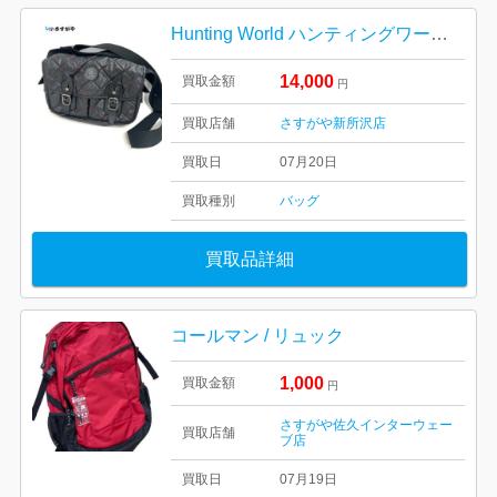
Hunting World ハンティングワールド キルティング ナイロン ショルダーバッグ
14,000
買取金額
円
買取店舗
さすがや新所沢店
買取日
07月20日
買取種別
バッグ
買取品詳細
コールマン / リュック
1,000
買取金額
円
さすがや佐久インターウェー
買取店舗
ブ店
買取日
07月19日