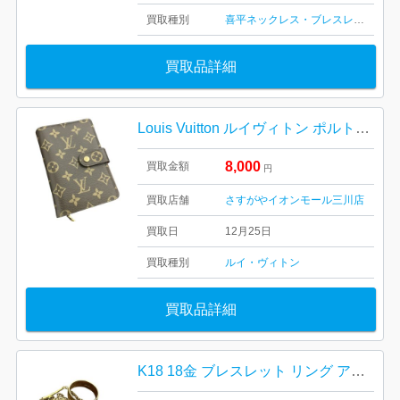
買取種別
喜平ネックレス・ブレスレット
金・
買取品詳細
Louis Vuitton ルイヴィトン ポルトパピエジップ
8,000
買取金額
円
買取店舗
さすがやイオンモール三川店
買取日
12月25日
買取種別
ルイ・ヴィトン
買取品詳細
K18 18金 ブレスレット リング アクセサリー おまとめ