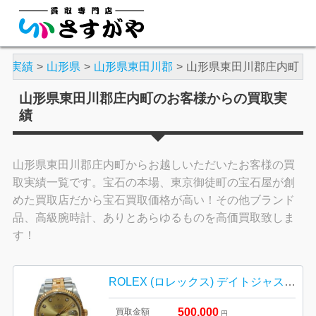
取実績
山形県
山形県東田川郡
山形県東田川郡庄内町
山形県東田川郡庄内町のお客様からの買取実
績
山形県東田川郡庄内町からお越しいただいたお客様の買
取実績一覧です。宝石の本場、東京御徒町の宝石屋が創
めた買取店だから宝石買取価格が高い！その他ブランド
品、高級腕時計、ありとあらゆるものを高価買取致しま
す！
ROLEX (ロレックス) デイトジャスト Ref.16233
500,000
買取金額
円