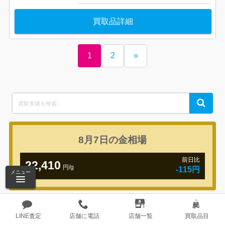
買取品詳細
1
2
»
Search
Search
for:
8月7日の
金相場
前日比
22,410
円/g
-115円
メニュー
8月7日の
プラチナ相場
LINE査定
店舗に電話
店舗一覧
買取品目