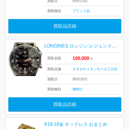
買取日
09月23日
買取種別
ブランド品
買取品詳細
LONGINES ロンジン レジェンドダイバー
100,000
買取金額
円
買取店舗
さすがやイオンモール三川店
買取日
08月26日
買取種別
腕時計
買取品詳細
K18 18金 ネックレス おまとめ