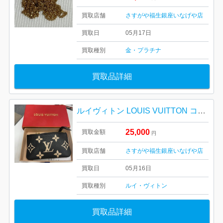
買取店舗
さすがや福生銀座いなげや店
買取日
05月17日
買取種別
金・プラチナ
買取品詳細
ルイヴィトン LOUIS VUITTON コインケース アンプラント ポシェット・クレ| 羽村市羽中
25,000
買取金額
円
買取店舗
さすがや福生銀座いなげや店
買取日
05月16日
買取種別
ルイ・ヴィトン
買取品詳細