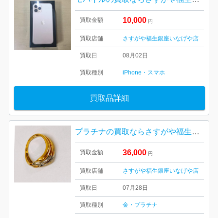
10,000
買取金額
円
買取店舗
さすがや福生銀座いなげや店
買取日
08月02日
買取種別
iPhone・スマホ
買取品詳細
プラチナの買取ならさすがや福生銀座いなげや店！| 羽村市玉川| K18pt900コンビリング
36,000
買取金額
円
買取店舗
さすがや福生銀座いなげや店
買取日
07月28日
買取種別
金・プラチナ