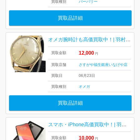
買取種別
バーバリー
買取品詳細
オメガ腕時計も高価買取中！| 羽村市羽中| OMEGA 手巻き腕時計 アンティーク
12,000
買取金額
円
買取店舗
さすがや福生銀座いなげや店
買取日
06月23日
買取種別
オメガ
買取品詳細
スマホ・iPhone高価買取中！| 羽村市栄町| iPhone11ProMax
10,000
買取金額
円