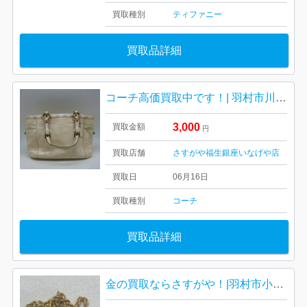
買取種別
ティファニー
買取品詳細
コーチ高価買取中です！| 羽村市川崎| coach ハンドバック
3,000
買取金額
円
買取店舗
さすがや福生銀座いなげや店
買取日
06月16日
買取種別
コーチ
買取品詳細
金の買取ならさすがや！|羽村市小作台| k18ネックレス