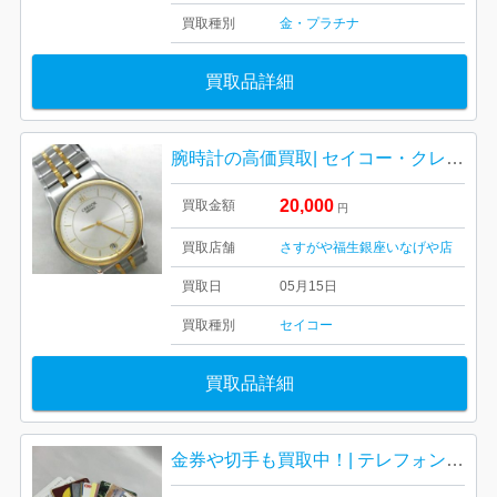
買取種別
金・プラチナ
買取品詳細
腕時計の高価買取| セイコー・クレドール SEIKO CREDOR| 羽村市玉川
20,000
買取金額
円
買取店舗
さすがや福生銀座いなげや店
買取日
05月15日
買取種別
セイコー
買取品詳細
金券や切手も買取中！| テレフォンカードおまとめ| 羽村市神明台