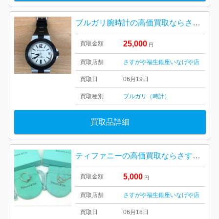
ブルガリ腕時計の高価買取ならさすがや！| 羽村市神明台| BVLGARI 腕時計
25,000
買取金額
円
買取店舗
さすがや福生銀座いなげや店
買取日
06月19日
買取種別
ブルガリ（時計）
買取品詳細
ティファニーの高価買取ならさすがや！| 羽村市栄町| TIFFANY＆Co.オープンハート ネックレス・リング
5,000
買取金額
円
買取店舗
さすがや福生銀座いなげや店
買取日
06月18日