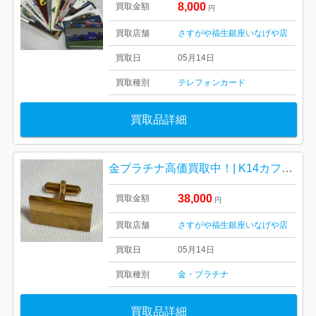
8,000
買取金額
円
買取店舗
さすがや福生銀座いなげや店
買取日
05月14日
買取種別
テレフォンカード
買取品詳細
金プラチナ高価買取中！| K14カフスボタン| 羽村市栄町
38,000
買取金額
円
買取店舗
さすがや福生銀座いなげや店
買取日
05月14日
買取種別
金・プラチナ
買取品詳細