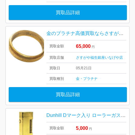
買取品詳細
金のプラチナ高価買取ならさすがや！| K18 指輪の買取| 羽村市小作台
65,000
買取金額
円
買取店舗
さすがや福生銀座いなげや店
買取日
05月21日
買取種別
金・プラチナ
買取品詳細
Dunhill Dマーク入り ローラーガスライター ダンヒル ゴールド | 羽村市横田基地内
5,000
買取金額
円