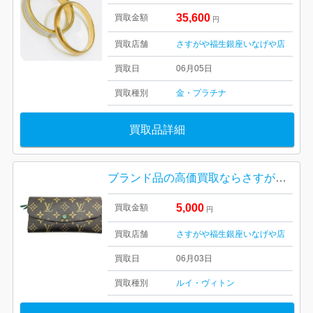
35,600
買取金額
円
買取店舗
さすがや福生銀座いなげや店
買取日
06月05日
買取種別
金・プラチナ
買取品詳細
ブランド品の高価買取ならさすがや！| LOUIS VUITTON 長財布 本体のみ | 羽村市栄町
5,000
買取金額
円
買取店舗
さすがや福生銀座いなげや店
買取日
06月03日
買取種別
ルイ・ヴィトン