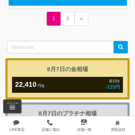
1
2
»
Search
Search
for:
8月7日の
金相場
前日比
22,410
円/g
-115円
メニュー
8月7日の
プラチナ相場
前日比
8,527
LINE査定
店舗に電話
店舗一覧
買取品目
円/g
-74円