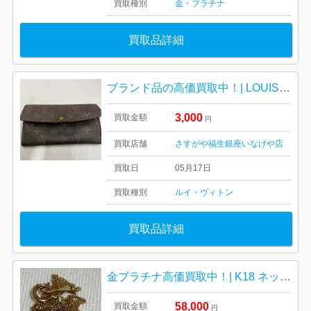
買取種別
金・プラチナ
買取品詳細
ブランド品の高価買取中！| LOUIS VUITTON 長財布| 羽村市東
3,000
買取金額
円
買取店舗
さすがや福生銀座いなげや店
買取日
05月17日
買取種別
ルイ・ヴィトン
買取品詳細
金プラチナ高価買取中！| K18 ネックレス| 羽村市羽西
58,000
買取金額
円