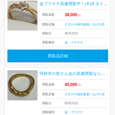
金プラチナ高価買取中！| K18 ダイヤモンド付きリング| 羽村市栄町
38,000
買取金額
円
買取店舗
さすがや福生銀座いなげや店
買取日
05月22日
買取種別
金・プラチナ
買取品詳細
羽村市の皆さん金の高価買取ならさすがや！|k18リング| 羽村市富士見平
45,000
買取金額
円
買取店舗
さすがや福生銀座いなげや店
買取日
05月21日
買取種別
金・プラチナ