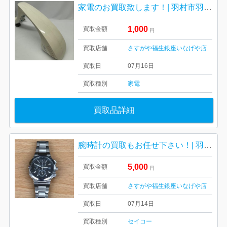
家電のお買取致します！| 羽村市羽中| オムロン電動マッサージ機
1,000
買取金額
円
買取店舗
さすがや福生銀座いなげや店
買取日
07月16日
買取種別
家電
買取品詳細
腕時計の買取もお任せ下さい！| 羽村市栄町| セイコークロノグラフ腕時計
5,000
買取金額
円
買取店舗
さすがや福生銀座いなげや店
買取日
07月14日
買取種別
セイコー