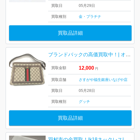
買取日
05月29日
買取種別
金・プラチナ
買取品詳細
ブランドバックの高価買取中！| オールドグッチ（GUCCI） シェリーライン GG柄 ショルダーバッグ| 羽村市緑ヶ丘
12,000
買取金額
円
買取店舗
さすがや福生銀座いなげや店
買取日
05月28日
買取種別
グッチ
買取品詳細
羽村市の金買取！|k18ネックレス| 羽村市羽加美