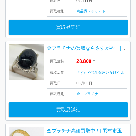
買取日
06月11日
買取種別
商品券・チケット
買取品詳細
金プラチナの買取ならさすがや！| 羽村市羽中 | k14WGブラックオニキス付きリング
28,800
買取金額
円
買取店舗
さすがや福生銀座いなげや店
買取日
06月09日
買取種別
金・プラチナ
買取品詳細
金プラチナ高価買取中！| 羽村市玉川| K18のリングとK18/Pt850のリング