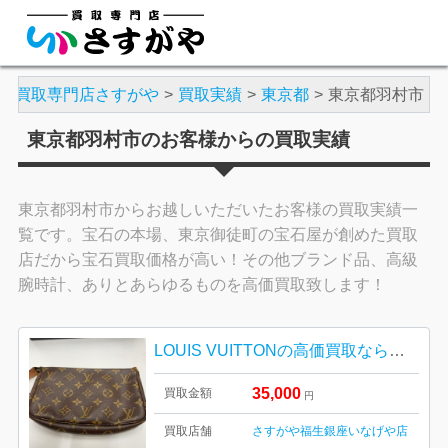
買取専門店さすがや
買取実績
東京都
東京都羽村市
東京都羽村市のお客様からの買取実績
東京都羽村市からお越しいただいたお客様の買取実績一
覧です。宝石の本場、東京御徒町の宝石屋が創めた買取
店だから宝石買取価格が高い！その他ブランド品、高級
腕時計、ありとあらゆるものを高価買取致します！
LOUIS VUITTONの高価買取ならさすがや福生銀座いなげや店！| 羽村市栄町| ルイヴィトンのポシェット
35,000
買取金額
円
買取店舗
さすがや福生銀座いなげや店