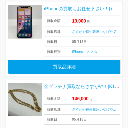
iPhoneの買取もお任せ下さい！| iPhone12 バッテリー劣化 付属品無し| 羽村市双葉町
10,000
買取金額
円
買取店舗
さすがや福生銀座いなげや店
買取日
05月18日
買取種別
iPhone・スマホ
買取品詳細
金プラチナ買取ならさすがや！|K18ネックレス| 羽村市富士見平
146,000
買取金額
円
買取店舗
さすがや福生銀座いなげや店
買取日
05月18日