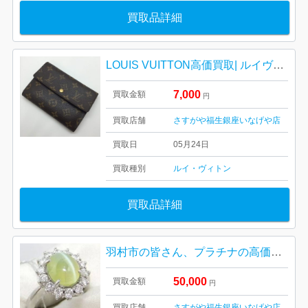
買取品詳細
LOUIS VUITTON高価買取| ルイヴィトン ポルトトレゾール・エテュイ パピエ 財布| 羽村市川崎
7,000
買取金額
円
買取店舗
さすがや福生銀座いなげや店
買取日
05月24日
買取種別
ルイ・ヴィトン
買取品詳細
羽村市の皆さん、プラチナの高価買取ならさすがや|Pt900キャッツアイ付きリング| 羽村市神明台
50,000
買取金額
円
買取店舗
さすがや福生銀座いなげや店