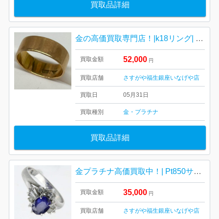
買取品詳細
金の高価買取専門店！|k18リング| 羽村市富士見平
52,000
買取金額
円
買取店舗
さすがや福生銀座いなげや店
買取日
05月31日
買取種別
金・プラチナ
買取品詳細
金プラチナ高価買取中！| Pt850サファイア ダイヤモンド付きリング| 羽村市羽加美
35,000
買取金額
円
買取店舗
さすがや福生銀座いなげや店