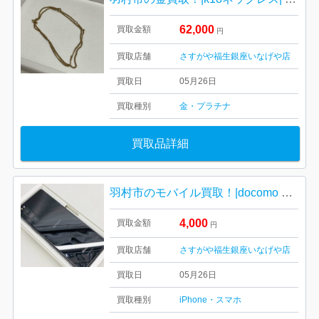
62,000
買取金額
円
買取店舗
さすがや福生銀座いなげや店
買取日
05月26日
買取種別
金・プラチナ
買取品詳細
羽村市のモバイル買取！|docomo SONYエクスペリアスマホ買取| 羽村市羽東
4,000
買取金額
円
買取店舗
さすがや福生銀座いなげや店
買取日
05月26日
買取種別
iPhone・スマホ