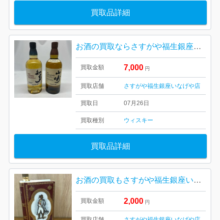
買取品詳細
お酒の買取ならさすがや福生銀座いなげや店です！| 羽村市五ノ神| サントリーウイスキー山崎と知多セット
7,000
買取金額
円
買取店舗
さすがや福生銀座いなげや店
買取日
07月26日
買取種別
ウィスキー
買取品詳細
お酒の買取もさすがや福生銀座いなげや店！| 羽村市五ノ神| カミュ ナポレオン ブック 陶器ボトル 赤
2,000
買取金額
円
買取店舗
さすがや福生銀座いなげや店