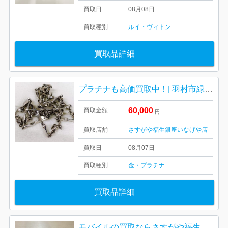
買取日
08月08日
買取種別
ルイ・ヴィトン
買取品詳細
プラチナも高価買取中！| 羽村市緑ヶ丘| pt850ネックレス
60,000
買取金額
円
買取店舗
さすがや福生銀座いなげや店
買取日
08月07日
買取種別
金・プラチナ
買取品詳細
モバイルの買取ならさすがや福生銀座いなげや店！| 羽村市双葉町| iPhone 11 pro