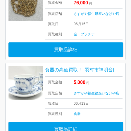
76,000
買取金額
円
買取店舗
さすがや福生銀座いなげや店
買取日
06月15日
買取種別
金・プラチナ
買取品詳細
食器の高価買取！| 羽村市神明台| ロイヤルコペンハーゲン カップ＆ソーサー
5,000
買取金額
円
買取店舗
さすがや福生銀座いなげや店
買取日
06月13日
買取種別
食器
買取品詳細