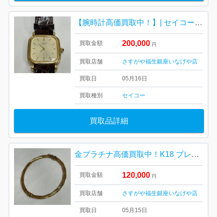
【腕時計高価買取中！】| セイコーK18クレドール腕時計| 羽村市羽加美
200,000
買取金額
円
買取店舗
さすがや福生銀座いなげや店
買取日
05月16日
買取種別
セイコー
買取品詳細
金プラチナ高価買取中！K18 ブレスレット| 羽村市羽
120,000
買取金額
円
買取店舗
さすがや福生銀座いなげや店
買取日
05月15日