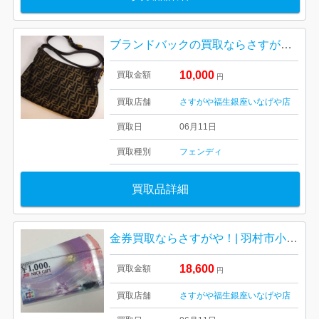
ブランドバックの買取ならさすがや！| 羽村市神明台| FENDI ショルダーバッグ ズッカ柄
10,000
買取金額
円
買取店舗
さすがや福生銀座いなげや店
買取日
06月11日
買取種別
フェンディ
買取品詳細
金券買取ならさすがや！| 羽村市小作台| JCBギフトカードおまとめ
18,600
買取金額
円
買取店舗
さすがや福生銀座いなげや店