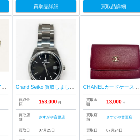
買取品詳細
買取品詳細
K18/Pt900コンビ ペアリング 買取しました！さすがや音更店
Grand Seiko 買取しました！さすがや音更店
CHANELカードケース 買取しました！さすがや音更店
買取金
買取金
153,000
13,000
円
円
額
額
買取店
買取店
さすがや音更店
さすがや音更店
舗
舗
買取日
07月25日
買取日
07月24日