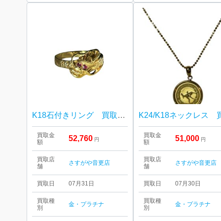
K18石付きリング 買取しました！さすがや音更店
買取金
買取金
52,760
51,000
円
円
額
額
買取店
買取店
さすがや音更店
さすがや音更店
舗
舗
買取日
07月31日
買取日
07月30日
買取種
買取種
金・プラチナ
金・プラチナ
別
別