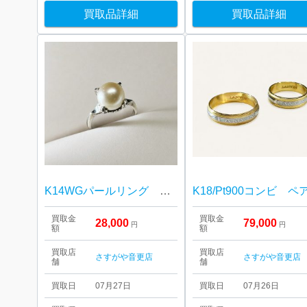
買取品詳細
買取品詳細
K14WGパールリング 買取しました！さすがや音更店
買取金
買取金
28,000
79,000
円
円
額
額
買取店
買取店
さすがや音更店
さすがや音更店
舗
舗
買取日
07月27日
買取日
07月26日