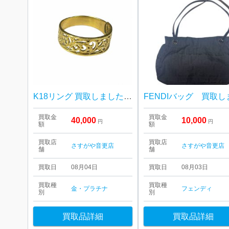
K18リング 買取しました！さすがや音更店
買取金
買取金
40,000
10,000
円
円
額
額
買取店
買取店
さすがや音更店
さすがや音更店
舗
舗
買取日
08月04日
買取日
08月03日
買取種
買取種
金・プラチナ
フェンディ
別
別
買取品詳細
買取品詳細