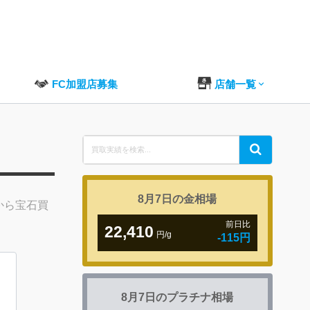
FC加盟店募集
店舗一覧
Search
Search
for:
8月7日の
金相場
から宝石買
前日比
22,410
円/g
-115円
8月7日の
プラチナ相場