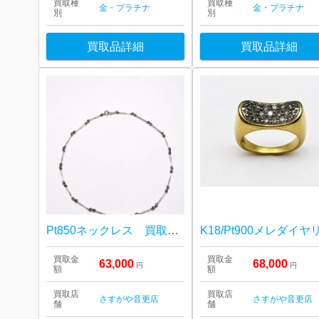
買取種
買取種
金・プラチナ
金・プラチナ
別
別
買取品詳細
買取品詳細
Pt850ネックレス 買取しました！さすがや音更店
買取金
買取金
63,000
68,000
円
円
額
額
買取店
買取店
さすがや音更店
さすがや音更店
舗
舗