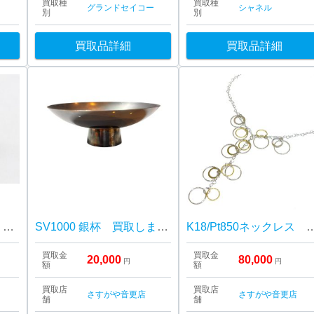
買取種
買取種
グランドセイコー
シャネル
別
別
買取品詳細
買取品詳細
K18/Pt900メレダイヤリング 買取しました！さすがや音更店
SV1000 銀杯 買取しました！さすがや音更店
K18/Pt850ネックレス 買取しま
買取金
買取金
20,000
80,000
円
円
額
額
買取店
買取店
さすがや音更店
さすがや音更店
舗
舗