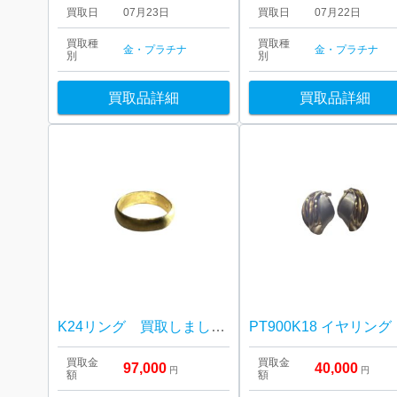
買取日
07月23日
買取日
07月22日
買取種
買取種
金・プラチナ
金・プラチナ
別
別
買取品詳細
買取品詳細
K24リング 買取しました！さすがや音更店
買取金
買取金
97,000
40,000
円
円
額
額