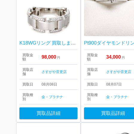
K18WGリング 買取しました！さすがや音更店
買取金
買取金
98,000
34,000
円
円
額
額
買取店
買取店
さすがや音更店
さすがや音更店
舗
舗
買取日
08月08日
買取日
08月07日
買取種
買取種
金・プラチナ
金・プラチナ
別
別
買取品詳細
買取品詳細