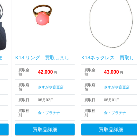
FENDIバッグ 買取しました！さすがや音更店
K18 リング 買取しました！さすがや音更店
K18ネックレス 買取し
買取金
買取金
42,000
43,000
円
円
額
額
買取店
買取店
さすがや音更店
さすがや音更店
舗
舗
買取日
08月02日
買取日
08月01日
買取種
買取種
金・プラチナ
金・プラチナ
別
別
買取品詳細
買取品詳細