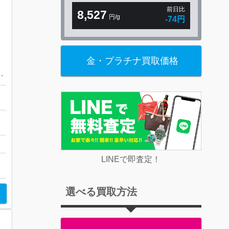
前日比
8,527
円/g
-74円
金・プラチナ買取価格
ました！さすがや音更店
LINEで即査定！
選べる買取方法