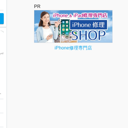
PR
iPhone修理専門店
した！さすがや音更店