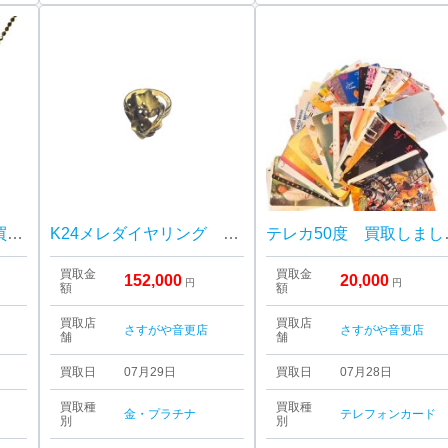
K24/K18ネックレス 買取しました！さすがや音更店
K24メレダイヤリング 買取しました！さすがや音更店
テレカ50
買取金
買取金
152,000
20,000
円
円
額
額
買取店
買取店
さすがや音更店
さすがや音更店
舗
舗
買取日
07月29日
買取日
07月28日
買取種
買取種
金・プラチナ
テレフォンカード
別
別