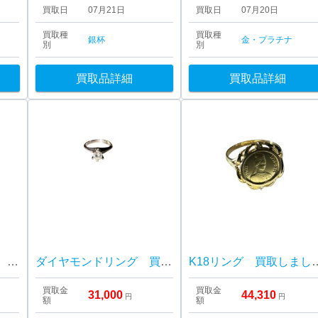
買取日
07月21日
買取日
07月20日
買取種
買取種
銀杯
金・プラチナ
別
別
買取品詳細
買取品詳細
PT900K18 イヤリング 買取しました！さすがや音更店
ダイヤモンドリング 買取しました！さすがや音更店
K18リング 買取しま
買取金
買取金
31,000
44,310
円
円
額
額