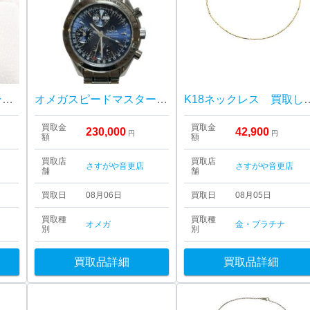
Pt900ダイヤモンドリング 買取しました！さすがや音更店
オメガスピードマスター 買取しました！さすがや音更店
K18ネックレス 買取し
買取金
買取金
230,000
42,900
円
円
額
額
買取店
買取店
さすがや音更店
さすがや音更店
舗
舗
買取日
08月06日
買取日
08月05日
買取種
買取種
オメガ
金・プラチナ
別
別
買取品詳細
買取品詳細