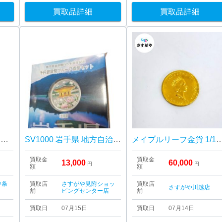
買取品詳細
買取品詳細
【貴金属相場高騰中!!】マン島キャットコイン 1/5Oz コイントップ
SV1000 岩手県 地方自治法施行六十周年記念 千円銀貨幣プルーフ貨幣セット
メイプルリーフ金貨 1
買取金
買取金
13,000
60,000
円
円
額
額
中条
買取店
さすがや見附ショッ
買取店
さすがや川越店
舗
ピングセンター店
舗
買取日
07月15日
買取日
07月14日