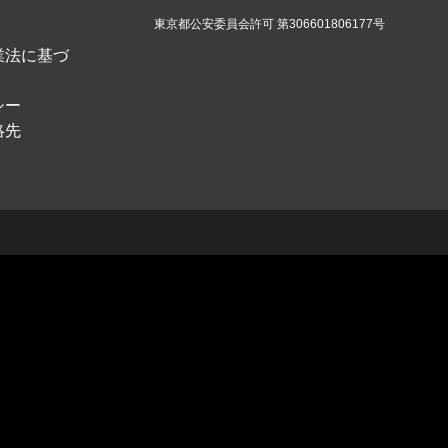
東京都公安委員会許可 第306601806177号
業法に基づ
シー
絡先