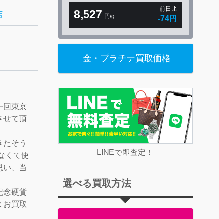
前日比
8,527
店
円/g
-74円
金・プラチナ買取価格
一回東京
させて頂
きたそう
LINEで即査定！
いなくて使
思い、当
選べる買取方法
記念硬貨
まお買取