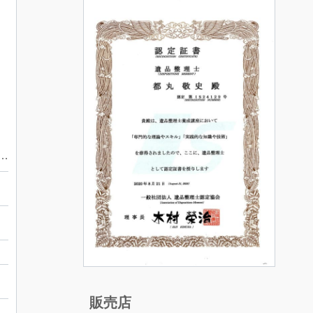
00 昭和天皇即位50年記念 純銀メダル 山形市
ホ
ル
販売店