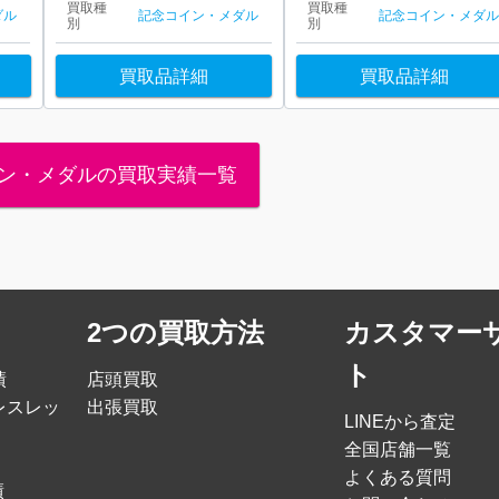
買取種
買取種
ダル
記念コイン・メダル
記念コイン・メダ
別
別
買取品詳細
買取品詳細
ン・メダルの買取実績一覧
2つの買取方法
カスタマー
ト
績
店頭買取
レスレッ
出張買取
LINEから査定
全国店舗一覧
よくある質問
績