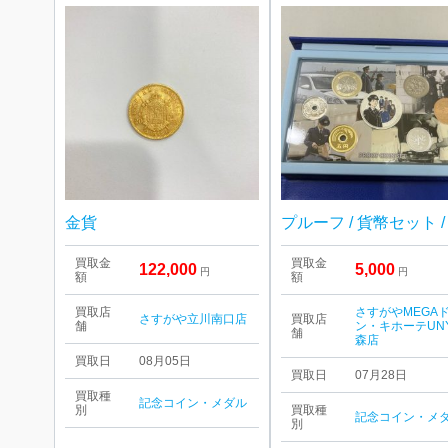
金貨
買取金
買取金
122,000
5,000
円
円
額
額
買取店
さすがやMEGA
さすがや立川南口店
買取店
舗
ン・キホーテUN
舗
森店
買取日
08月05日
買取日
07月28日
買取種
記念コイン・メダル
別
買取種
記念コイン・メ
別