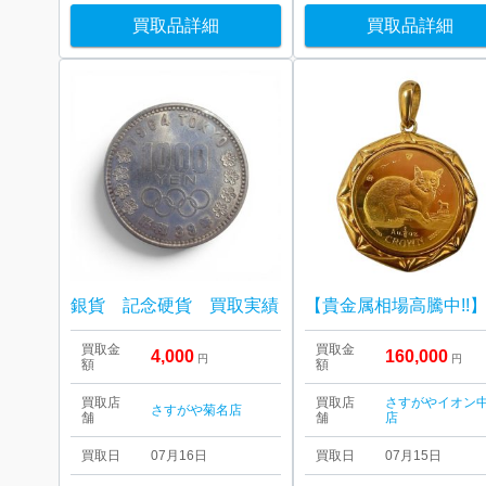
買取品詳細
買取品詳細
銀貨 記念硬貨 買取実績
買取金
買取金
4,000
160,000
円
円
額
額
買取店
買取店
さすがやイオン
さすがや菊名店
舗
舗
店
買取日
07月16日
買取日
07月15日