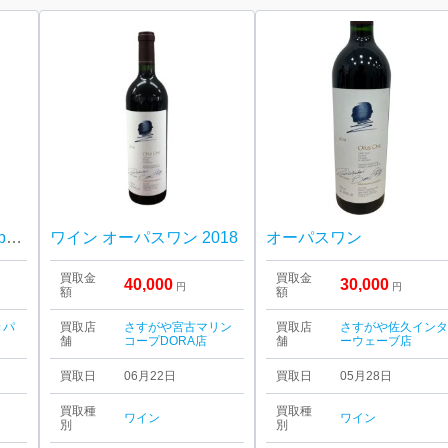
オーパスワン 2021（Opus One） アメリカ産ワイン
ワイン オーパスワン 2018
オーパスワン
買取金
買取金
40,000
30,000
円
円
額
額
きパ
買取店
さすがや宮古マリン
買取店
さすがや佐久イン
舗
コープDORA店
舗
ーウェーブ店
買取日
06月22日
買取日
05月28日
買取種
買取種
ワイン
ワイン
別
別