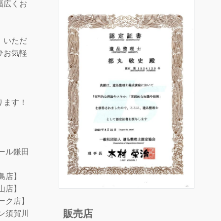
幅広くお
、いただ
ひお気軽
ります！
ール鎌田
島店】
山店】
ーク店】
販売店
ン須賀川