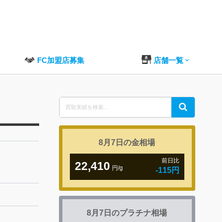
FC加盟店募集
店舗一覧
Search
Search
for:
8月7日の
金相場
前日比
22,410
円/g
-115円
8月7日の
プラチナ相場