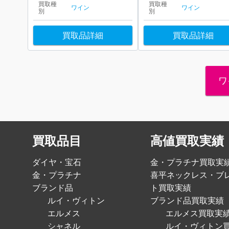
買取種
買取種
ワイン
ワイン
別
別
買取品詳細
買取品詳細
ワ
買取品目
高値買取実績
ダイヤ・宝石
金・プラチナ買取実
金・プラチナ
喜平ネックレス・ブ
ブランド品
ト買取実績
ルイ・ヴィトン
ブランド品買取実績
エルメス
エルメス買取実
シャネル
ルイ・ヴィトン