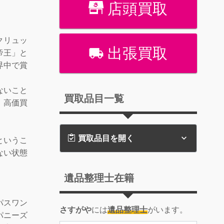
店頭買取
クリュッ
出張買取
帝王」と
界中で賞
ないこと
買取品目一覧
、高価買
買取品目を開く
というこ
ない状態
遺品整理士在籍
パスワン
さすがや
には
遺品整理士
がいます。
パニーズ