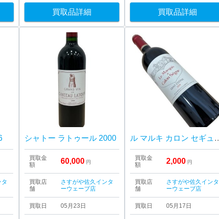
買取品詳細
買取品詳細
6
シャトー ラトゥール 2000
ル マルキ カロン セギ
買取金
買取金
60,000
2,000
円
円
額
額
ンタ
買取店
さすがや佐久インタ
買取店
さすがや佐久イン
舗
ーウェーブ店
舗
ーウェーブ店
買取日
05月23日
買取日
05月17日