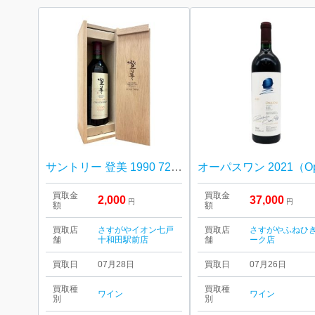
サントリー 登美 1990 720ml
買取金
買取金
2,000
37,000
円
円
額
額
買取店
さすがやイオン七戸
買取店
さすがやふねひ
舗
十和田駅前店
舗
ーク店
買取日
07月28日
買取日
07月26日
買取種
買取種
ワイン
ワイン
別
別