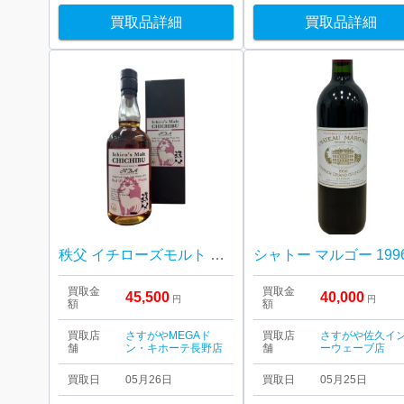
買取品詳細
買取品詳細
秩父 イチローズモルト シングルカスク レッドワインカスクフィニッシュ 2024
シャトー マルゴー 199
買取金
買取金
45,500
40,000
円
円
額
額
買取店
さすがやMEGAド
買取店
さすがや佐久イ
舗
ン・キホーテ長野店
舗
ーウェーブ店
買取日
05月26日
買取日
05月25日