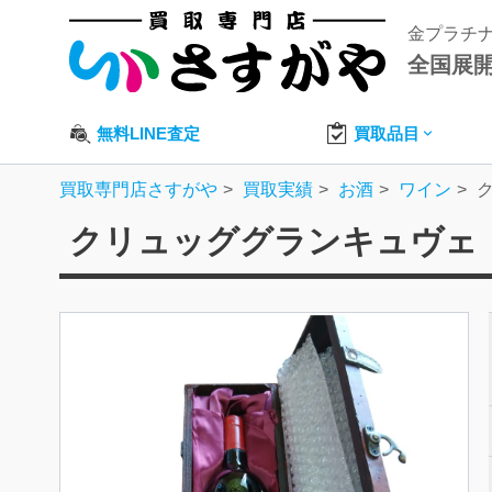
金プラチ
全国展
無料LINE査定
買取品目
買取専門店さすがや
買取実績
お酒
ワイン
ク
クリュッググランキュヴェ（7