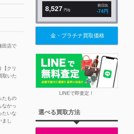
前日比
8,527
円/g
-74円
金・プラチナ買取価格
鎌田店で
り【クリ
を買取いた
LINEで即査定！
ったもの
もなかっ
選べる買取方法
ったいな
いまし