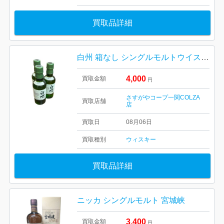
買取品詳細
白州 箱なし シングルモルトウイスキー ジャパニーズウイスキー
4,000
買取金額
円
さすがやコープ一関COLZA
買取店舗
店
買取日
08月06日
買取種別
ウィスキー
買取品詳細
ニッカ シングルモルト 宮城峡
3,400
買取金額
円