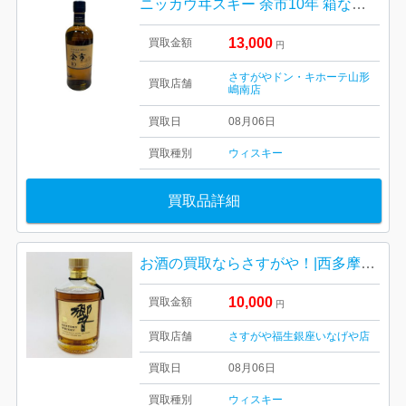
ニッカウヰスキー 余市10年 箱なし 山形市
13,000
買取金額
円
さすがやドン・キホーテ山形
買取店舗
嶋南店
買取日
08月06日
買取種別
ウィスキー
買取品詳細
お酒の買取ならさすがや！|西多摩郡瑞穂町長岡| サントリーウイスキー響
10,000
買取金額
円
買取店舗
さすがや福生銀座いなげや店
買取日
08月06日
買取種別
ウィスキー