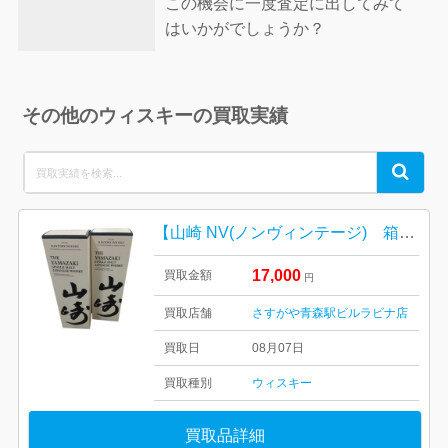
この機会に一度査定に出してみて
はいかがでしょうか？
その他のウィスキーの買取実績
Search
Search
for:
【山崎 NV(ノンヴィンテージ) 箱有り完備/お酒・ジャパニーズウイスキー・40度・700ml・ホログラム付き】
17,000
買取金額
円
買取店舗
さすがや青森駅ビルラビナ店
買取日
08月07日
買取種別
ウィスキー
買取品詳細