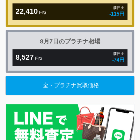
前日比
22,410
円/g
-115円
8月7日の
プラチナ相場
前日比
8,527
円/g
-74円
金・プラチナ買取価格