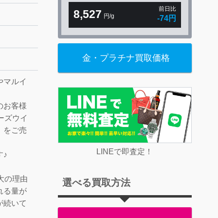
前日比
8,527
円/g
-74円
金・プラチナ買取価格
やマルイ
のお客様
ーズウイ
」をご売
LINEで即査定！
♪
大の理由
選べる買取方法
れる量が
が続いて