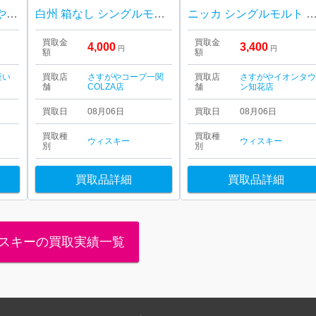
お酒の買取ならさすがや！|西多摩郡瑞穂町長岡| サントリーウイスキー響
白州 箱なし シングルモルトウイスキー ジャパニーズウイスキー
ニッカ シングルモルト 
買取金
買取金
4,000
3,400
円
円
額
額
座い
買取店
さすがやコープ一関
買取店
さすがやイオンタ
舗
COLZA店
舗
ン知花店
買取日
08月06日
買取日
08月06日
買取種
買取種
ウィスキー
ウィスキー
別
別
買取品詳細
買取品詳細
スキーの買取実績一覧