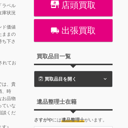
店頭買取
「ラベル
在庫状況
ンド価値
出張買取
たままの
持ち下さ
買取品目一覧
されてお
買取品目を開く
では、貴
酒、時
なお品物
遺品整理士在籍
っていな
相談くだ
さすがや
には
遺品整理士
がいます。
ます♪