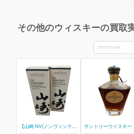
その他のウィスキーの買取
Search
for:
【山崎 NV(ノンヴィンテージ) 箱有り完備/お酒・ジャパニーズウイスキー・40度・700ml・ホログラム付き】
サント