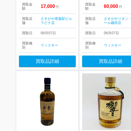
買取金
買取金
17,000
60,000
円
円
額
額
買取店
さすがや青森駅ビル
買取店
さすがやリオン
舗
ラビナ店
舗
ール鎌田店
買取日
08月07日
買取日
08月07日
買取種
買取種
ウィスキー
ウィスキー
別
別
買取品詳細
買取品詳細