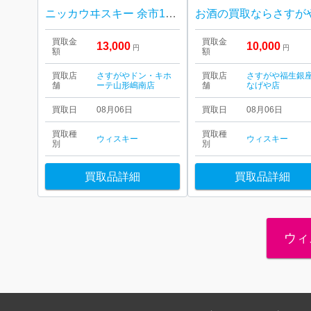
ニッカウヰスキー 余市10年 箱なし 山形市
買取金
買取金
13,000
10,000
円
円
額
額
買取店
さすがやドン・キホ
買取店
さすがや福生銀
舗
ーテ山形嶋南店
舗
なげや店
買取日
08月06日
買取日
08月06日
買取種
買取種
ウィスキー
ウィスキー
別
別
買取品詳細
買取品詳細
ウィ