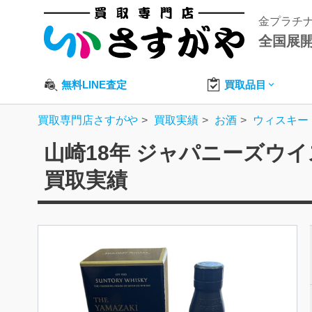
金プラチ
全国展
無料LINE査定
買取品目
買取専門店さすがや
買取実績
お酒
ウィスキー
山崎18年 ジャパニーズウイス
買取実績