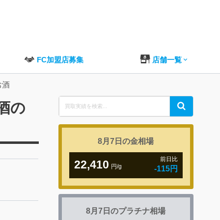
FC加盟店募集
店舗一覧
お酒
Search
お酒の
Search
for:
8月7日の
金相場
前日比
22,410
円/g
-115円
8月7日の
プラチナ相場