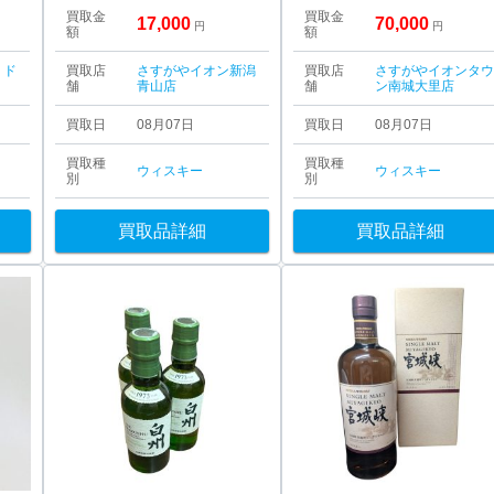
買取金
買取金
17,000
70,000
円
円
額
額
・ド
買取店
さすがやイオン新潟
買取店
さすがやイオンタ
舗
青山店
舗
ン南城大里店
買取日
08月07日
買取日
08月07日
買取種
買取種
ウィスキー
ウィスキー
別
別
買取品詳細
買取品詳細