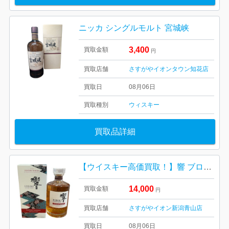
ニッカ シングルモルト 宮城峡
3,400
買取金額
円
買取店舗
さすがやイオンタウン知花店
買取日
08月06日
買取種別
ウィスキー
買取品詳細
【ウイスキー高価買取！】響 ブロッサムハーモニー2023年
14,000
買取金額
円
買取店舗
さすがやイオン新潟青山店
買取日
08月06日