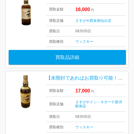
16,000
買取金額
円
買取店舗
さすがや西友南仙台店
買取日
08月05日
買取種別
ウィスキー
買取品詳細
【未開封であればお買取り可能！！】山崎12年 箱なし 未開封
17,000
買取金額
円
さすがやドン・キホーテ新潟
買取店舗
駅南店
買取日
08月05日
買取種別
ウィスキー