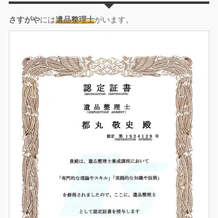
さすがや
には
遺品整理士
がいます。