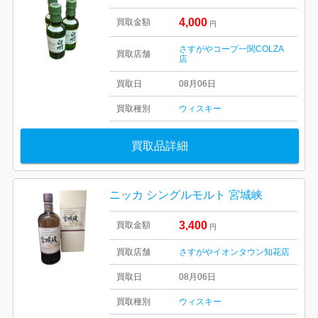
4,000
買取金額
円
さすがやコープ一関COLZA
買取店舗
店
買取日
08月06日
買取種別
ウィスキー
買取品詳細
ニッカ シングルモルト 宮城峡
3,400
買取金額
円
買取店舗
さすがやイオンタウン知花店
買取日
08月06日
買取種別
ウィスキー