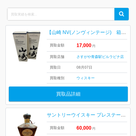
Search
Search
for:
【山崎 NV(ノンヴィンテージ) 箱有り完備/お酒・ジャパニーズウイスキー・40度・700ml・ホログラム付き】
17,000
買取金額
円
買取店舗
さすがや青森駅ビルラビナ店
買取日
08月07日
買取種別
ウィスキー
買取品詳細
サントリーウイスキー プレステージ 25年
60,000
買取金額
円