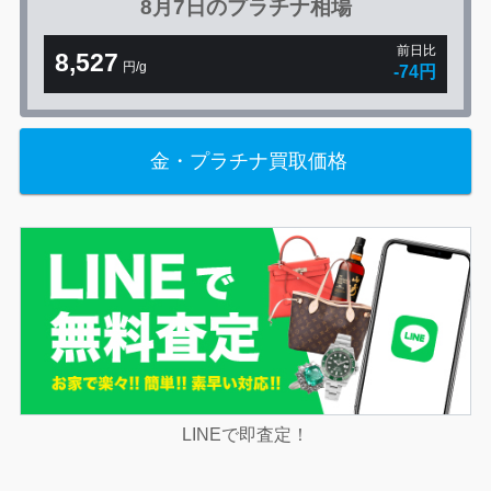
8月7日の
プラチナ相場
前日比
8,527
円/g
-74円
金・プラチナ買取価格
LINEで即査定！