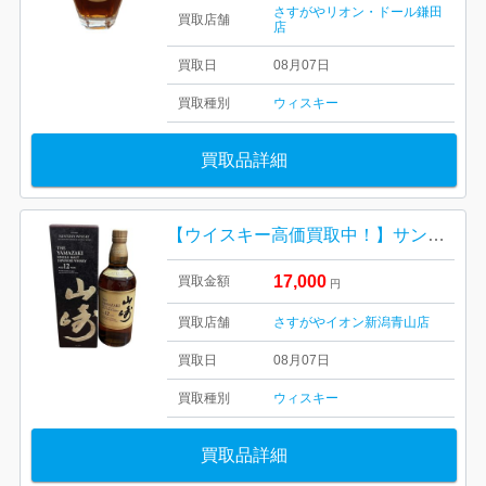
さすがやリオン・ドール鎌田
買取店舗
店
買取日
08月07日
買取種別
ウィスキー
買取品詳細
【ウイスキー高価買取中！】サントリー 山崎12年 箱あり
17,000
買取金額
円
買取店舗
さすがやイオン新潟青山店
買取日
08月07日
買取種別
ウィスキー
買取品詳細