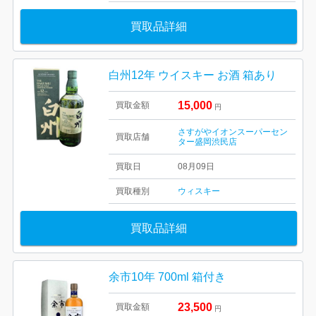
買取品詳細
白州12年 ウイスキー お酒 箱あり
15,000
買取金額
円
さすがやイオンスーパーセン
買取店舗
ター盛岡渋民店
買取日
08月09日
買取種別
ウィスキー
買取品詳細
余市10年 700ml 箱付き
23,500
買取金額
円