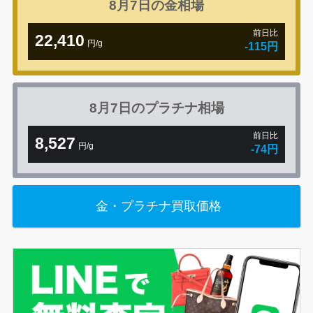
8月7日の
金相場
前日比
22,410
円/g
-115円
8月7日の
プラチナ相場
前日比
8,527
円/g
-74円
金・プラチナ買取価格