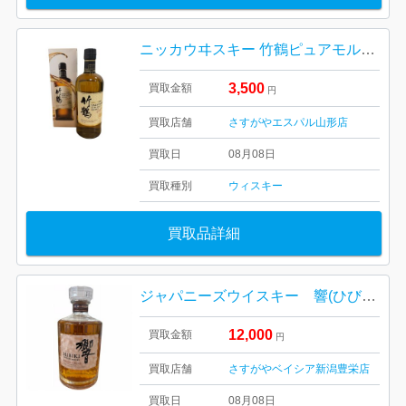
ニッカウヰスキー 竹鶴ピュアモルト 天童市
3,500
買取金額
円
買取店舗
さすがやエスパル山形店
買取日
08月08日
買取種別
ウィスキー
買取品詳細
ジャパニーズウイスキー 響(ひびき）BLENDER’S CHOICE（ブレンダーズ チョイス）
12,000
買取金額
円
買取店舗
さすがやベイシア新潟豊栄店
買取日
08月08日