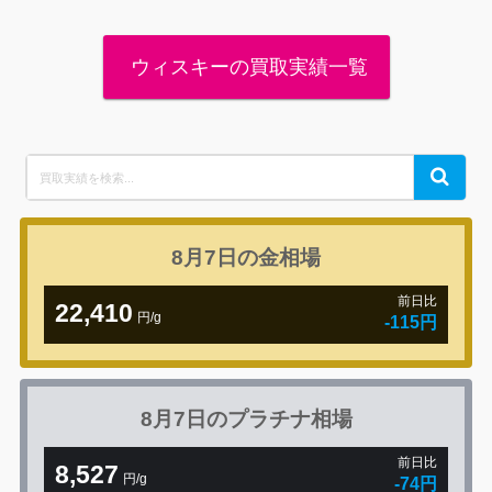
ウィスキーの買取実績一覧
Search
Search
for:
8月7日の
金相場
前日比
22,410
円/g
-115円
8月7日の
プラチナ相場
前日比
8,527
円/g
-74円