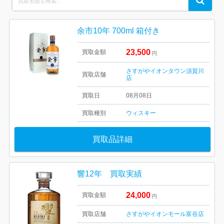
for:
余市10年 700ml 箱付き
23,500
買取金額
円
さすがやイオンタウン須賀川
買取店舗
店
買取日
08月08日
買取種別
ウィスキー
買取品詳細
響12年 買取実績
24,000
買取金額
円
買取店舗
さすがやイオンモール富谷店