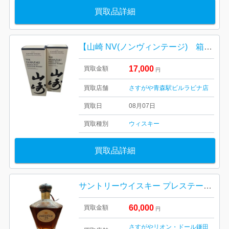
買取品詳細
【山崎 NV(ノンヴィンテージ) 箱有り完備/お酒・ジャパニーズウイスキー・40度・700ml・ホログラム付き】
17,000
買取金額
円
買取店舗
さすがや青森駅ビルラビナ店
買取日
08月07日
買取種別
ウィスキー
買取品詳細
サントリーウイスキー プレステージ 25年
60,000
買取金額
円
さすがやリオン・ドール鎌田