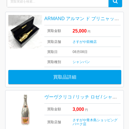
Search
for:
ARMAND アルマン ド ブリニャック ブリュット ゴールド｜高崎市問屋町
25,000
買取金額
円
買取店舗
さすがや前橋店
買取日
08月08日
買取種別
シャンパン
買取品詳細
ヴーヴクリコ / リッチ ロゼ / シャンパン
3,000
買取金額
円
さすがや青木島ショッピング
買取店舗
パーク店