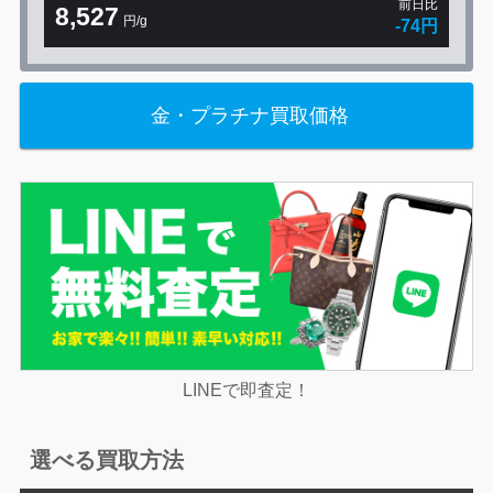
前日比
8,527
円/g
-74円
金・プラチナ買取価格
LINEで即査定！
選べる買取方法