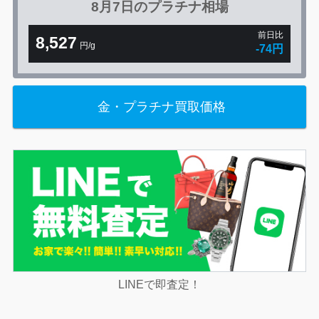
8月7日の
プラチナ相場
前日比
8,527
円/g
-74円
金・プラチナ買取価格
LINEで即査定！