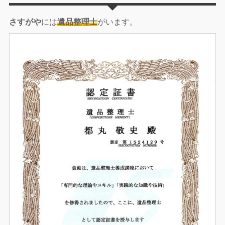
さすがや
には
遺品整理士
がいます。