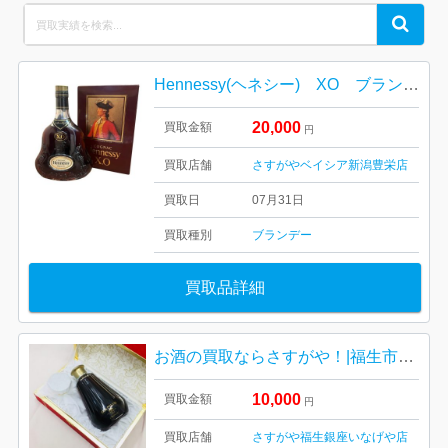
Search
Search
for:
Hennessy(ヘネシー) XO ブランデー
20,000
買取金額
円
買取店舗
さすがやベイシア新潟豊栄店
買取日
07月31日
買取種別
ブランデー
買取品詳細
お酒の買取ならさすがや！|福生市南田園| CAMUS カミュ バカラ カラフェ
10,000
買取金額
円
買取店舗
さすがや福生銀座いなげや店