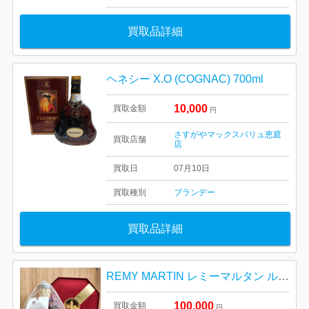
買取品詳細
ヘネシー X.O (COGNAC) 700ml
10,000
買取金額
円
さすがやマックスバリュ恵庭
買取店舗
店
買取日
07月10日
買取種別
ブランデー
買取品詳細
REMY MARTIN レミーマルタン ルイ13世ベリーオールド バカラボトル｜前橋市柳原町
100,000
買取金額
円