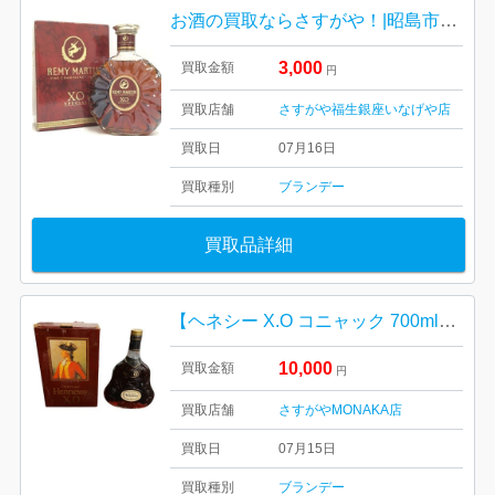
お酒の買取ならさすがや！|昭島市昭和町 | レミーマルタンXO スペシャル
3,000
買取金額
円
買取店舗
さすがや福生銀座いなげや店
買取日
07月16日
買取種別
ブランデー
買取品詳細
【ヘネシー X.O コニャック 700ml（箱付き）】
10,000
買取金額
円
買取店舗
さすがやMONAKA店
買取日
07月15日
買取種別
ブランデー