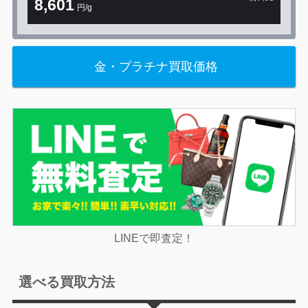
8,601
円/g
+76円
金・プラチナ買取価格
LINEで即査定！
選べる買取方法